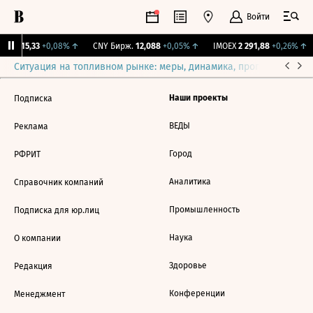
Войти
GBI
115,33
+0,08%
↑
CNY Бирж.
12,088
+0,05%
↑
IMOEX
2 291,88
+0,26%
↑
Ситуация на топливном рынке: меры, динамика, прогнозы
Выб
Наши проекты
Подписка
ВЕДЫ
Реклама
Город
РФРИТ
Аналитика
Справочник компаний
Промышленность
Подписка для юр.лиц
Наука
О компании
Здоровье
Редакция
Конференции
Менеджмент