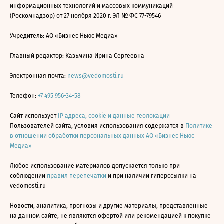
информационных технологий и массовых коммуникаций
(Роскомнадзор) от 27 ноября 2020 г. ЭЛ № ФС 77-79546
Учредитель: АО «Бизнес Ньюс Медиа»
Главный редактор: Казьмина Ирина Сергеевна
Электронная почта:
news@vedomosti.ru
Телефон:
+7 495 956-34-58
Сайт использует
IP адреса, cookie и данные геолокации
Пользователей сайта, условия использования содержатся в
Политике
в отношении обработки персональных данных АО «Бизнес Ньюс
Медиа»
Любое использование материалов допускается только при
соблюдении
правил перепечатки
и при наличии гиперссылки на
vedomosti.ru
Новости, аналитика, прогнозы и другие материалы, представленные
на данном сайте, не являются офертой или рекомендацией к покупке