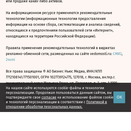
или продаже каких-либо активов.
На информационном ресурсе применяются рекомендательные
технологии (информационные технологии предоставления
информации на основе сбора, систематизации и анализа сведений,
относящихся к предпочтениям пользователей сети «Интернет»,
находящихся на территории Российской Федерации).
Правила применения рекомендательных технологий в виджетах
рекламно-обменной сети, размещенных на сайте vedomosti.ru:
СМИ2
,
24smi
Все права защищены © АО Бизнес Ньюс Медиа, ИНН/КПП
7712108141/771501001, ОГРН 1027739124775, 127018, г. Москва, вн.тер.г.
муниципальный округ Марьина Роща, ул. Полковая, д. 3, стр. 1 1999—
На нашем сайте используются cookie-файлы и технологии
2026
персонализации. Продолжая пользоваться данным сайтом, вы
ОК
подтверждаете свое
согласие
на использование файлов cookie
и технологий персонализации в соответствии с
Политикой в
отношении обработки персональных данных.