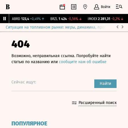
Войти
↑
ABRD
123,4
+0,49%
↑
BRZL
1 424
-0,56%
↓
IMOEX
2 281,31
-0,2%
↓
Ситуация на топливном рынке: меры, динамика, прогнозы
Выб
404
Возможно, неправильная ссылка. Попробуйте найти
статью по названию или
сообщите нам об ошибке
Сейчас ищут:
Найти
Расширенный поиск
ПОПУЛЯРНОЕ