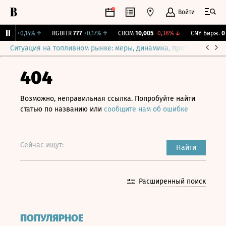
Войти
15,4
+0,14%
↑
RGBITR
777
+0,17%
↑
CBOM
10,005
-0,38%
↓
CNY Бирж.
0
0
Ситуация на топливном рынке: меры, динамика, прогнозы
Выб
404
Возможно, неправильная ссылка. Попробуйте найти
статью по названию или
сообщите нам об ошибке
Сейчас ищут:
Найти
Расширенный поиск
ПОПУЛЯРНОЕ