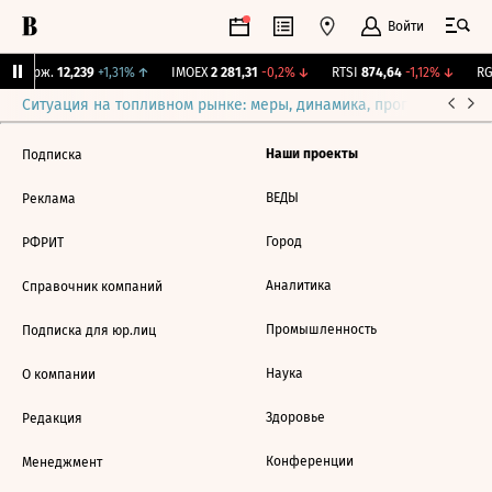
Войти
Y Бирж.
12,239
+1,31%
↑
IMOEX
2 281,31
-0,2%
↓
RTSI
874,64
-1,12%
↓
RGB
Ситуация на топливном рынке: меры, динамика, прогнозы
Выб
Наши проекты
Подписка
ВЕДЫ
Реклама
Город
РФРИТ
Аналитика
Справочник компаний
Промышленность
Подписка для юр.лиц
Наука
О компании
Здоровье
Редакция
Конференции
Менеджмент