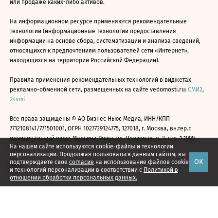
или продаже каких-либо активов.
На информационном ресурсе применяются рекомендательные
технологии (информационные технологии предоставления
информации на основе сбора, систематизации и анализа сведений,
относящихся к предпочтениям пользователей сети «Интернет»,
находящихся на территории Российской Федерации).
Правила применения рекомендательных технологий в виджетах
рекламно-обменной сети, размещенных на сайте vedomosti.ru:
СМИ2
,
24smi
Все права защищены © АО Бизнес Ньюс Медиа, ИНН/КПП
7712108141/771501001, ОГРН 1027739124775, 127018, г. Москва, вн.тер.г.
муниципальный округ Марьина Роща, ул. Полковая, д. 3, стр. 1 1999—
На нашем сайте используются cookie-файлы и технологии
2026
персонализации. Продолжая пользоваться данным сайтом, вы
ОК
подтверждаете свое
согласие
на использование файлов cookie
и технологий персонализации в соответствии с
Политикой в
отношении обработки персональных данных.