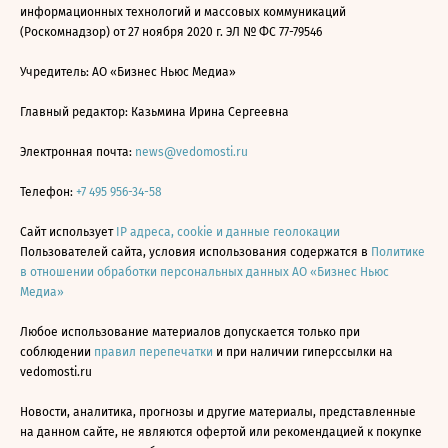
информационных технологий и массовых коммуникаций
(Роскомнадзор) от 27 ноября 2020 г. ЭЛ № ФС 77-79546
Учредитель: АО «Бизнес Ньюс Медиа»
Главный редактор: Казьмина Ирина Сергеевна
Электронная почта:
news@vedomosti.ru
Телефон:
+7 495 956-34-58
Сайт использует
IP адреса, cookie и данные геолокации
Пользователей сайта, условия использования содержатся в
Политике
в отношении обработки персональных данных АО «Бизнес Ньюс
Медиа»
Любое использование материалов допускается только при
соблюдении
правил перепечатки
и при наличии гиперссылки на
vedomosti.ru
Новости, аналитика, прогнозы и другие материалы, представленные
на данном сайте, не являются офертой или рекомендацией к покупке