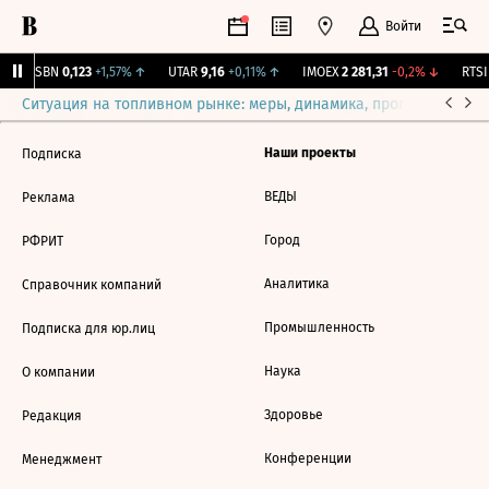
Войти
USBN
0,123
+1,57%
↑
UTAR
9,16
+0,11%
↑
IMOEX
2 281,31
-0,2%
↓
RTSI
Ситуация на топливном рынке: меры, динамика, прогнозы
Выб
Наши проекты
Подписка
ВЕДЫ
Реклама
Город
РФРИТ
Аналитика
Справочник компаний
Промышленность
Подписка для юр.лиц
Наука
О компании
Здоровье
Редакция
Конференции
Менеджмент