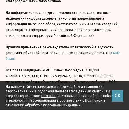
или продаже каких-либо активов.
На информационном ресурсе применяются рекомендательные
технологии (информационные технологии предоставления
информации на основе сбора, систематизации и анализа сведений,
относящихся к предпочтениям пользователей сети «Интернет»,
находящихся на территории Российской Федерации).
Правила применения рекомендательных технологий в виджетах
рекламно-обменной сети, размещенных на сайте vedomosti.ru:
СМИ2
,
24smi
Все права защищены © АО Бизнес Ньюс Медиа, ИНН/КПП
7712108141/771501001, ОГРН 1027739124775, 127018, г. Москва, вн.тер.г.
муниципальный округ Марьина Роща, ул. Полковая, д. 3, стр. 1 1999—
На нашем сайте используются cookie-файлы и технологии
2026
персонализации. Продолжая пользоваться данным сайтом, вы
ОК
подтверждаете свое
согласие
на использование файлов cookie
и технологий персонализации в соответствии с
Политикой в
отношении обработки персональных данных.