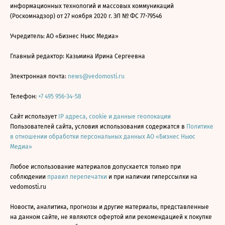
информационных технологий и массовых коммуникаций
(Роскомнадзор) от 27 ноября 2020 г. ЭЛ № ФС 77-79546
Учредитель: АО «Бизнес Ньюс Медиа»
Главный редактор: Казьмина Ирина Сергеевна
Электронная почта:
news@vedomosti.ru
Телефон:
+7 495 956-34-58
Сайт использует
IP адреса, cookie и данные геолокации
Пользователей сайта, условия использования содержатся в
Политике
в отношении обработки персональных данных АО «Бизнес Ньюс
Медиа»
Любое использование материалов допускается только при
соблюдении
правил перепечатки
и при наличии гиперссылки на
vedomosti.ru
Новости, аналитика, прогнозы и другие материалы, представленные
на данном сайте, не являются офертой или рекомендацией к покупке