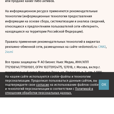
или продаже каких-либо активов.
На информационном ресурсе применяются рекомендательные
технологии (информационные технологии предоставления
информации на основе сбора, систематизации и анализа сведений,
относящихся к предпочтениям пользователей сети «Интернет»,
находящихся на территории Российской Федерации).
Правила применения рекомендательных технологий в виджетах
рекламно-обменной сети, размещенных на сайте vedomosti.ru:
СМИ2
,
24smi
Все права защищены © АО Бизнес Ньюс Медиа, ИНН/КПП
7712108141/771501001, ОГРН 1027739124775, 127018, г. Москва, вн.тер.г.
муниципальный округ Марьина Роща, ул. Полковая, д. 3, стр. 1 1999—
На нашем сайте используются cookie-файлы и технологии
2026
персонализации. Продолжая пользоваться данным сайтом, вы
ОК
подтверждаете свое
согласие
на использование файлов cookie
и технологий персонализации в соответствии с
Политикой в
отношении обработки персональных данных.