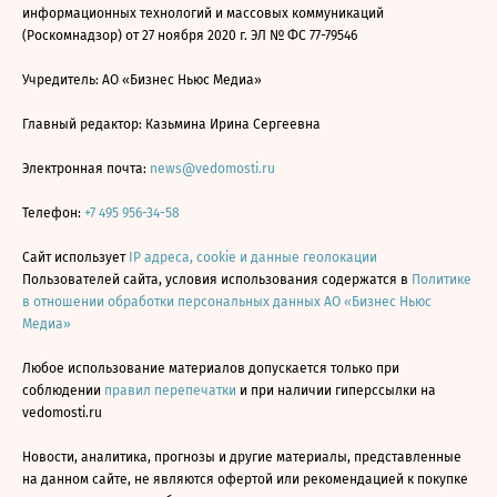
информационных технологий и массовых коммуникаций
(Роскомнадзор) от 27 ноября 2020 г. ЭЛ № ФС 77-79546
Учредитель: АО «Бизнес Ньюс Медиа»
Главный редактор: Казьмина Ирина Сергеевна
Электронная почта:
news@vedomosti.ru
Телефон:
+7 495 956-34-58
Сайт использует
IP адреса, cookie и данные геолокации
Пользователей сайта, условия использования содержатся в
Политике
в отношении обработки персональных данных АО «Бизнес Ньюс
Медиа»
Любое использование материалов допускается только при
соблюдении
правил перепечатки
и при наличии гиперссылки на
vedomosti.ru
Новости, аналитика, прогнозы и другие материалы, представленные
на данном сайте, не являются офертой или рекомендацией к покупке