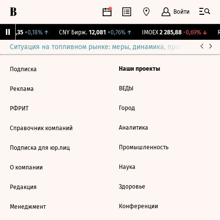
Войти
I
115,35
+0,18%
↑
CNY Бирж.
12,081
+0,76%
↑
IMOEX
2 285,88
-0,69%
↓
R
Ситуация на топливном рынке: меры, динамика, прогнозы
Выб
Наши проекты
Подписка
ВЕДЫ
Реклама
Город
РФРИТ
Аналитика
Справочник компаний
Промышленность
Подписка для юр.лиц
Наука
О компании
Здоровье
Редакция
Конференции
Менеджмент