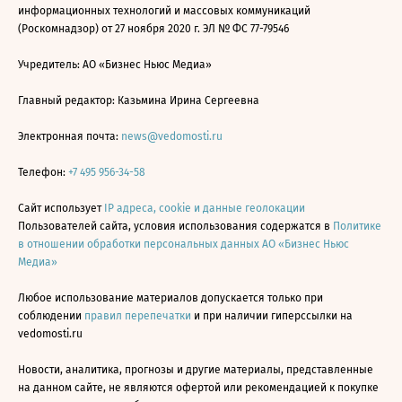
информационных технологий и массовых коммуникаций
(Роскомнадзор) от 27 ноября 2020 г. ЭЛ № ФС 77-79546
Учредитель: АО «Бизнес Ньюс Медиа»
Главный редактор: Казьмина Ирина Сергеевна
Электронная почта:
news@vedomosti.ru
Телефон:
+7 495 956-34-58
Сайт использует
IP адреса, cookie и данные геолокации
Пользователей сайта, условия использования содержатся в
Политике
в отношении обработки персональных данных АО «Бизнес Ньюс
Медиа»
Любое использование материалов допускается только при
соблюдении
правил перепечатки
и при наличии гиперссылки на
vedomosti.ru
Новости, аналитика, прогнозы и другие материалы, представленные
на данном сайте, не являются офертой или рекомендацией к покупке