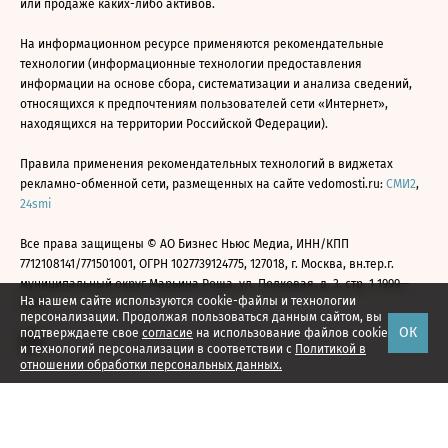
или продаже каких-либо активов.
На информационном ресурсе применяются рекомендательные
технологии (информационные технологии предоставления
информации на основе сбора, систематизации и анализа сведений,
относящихся к предпочтениям пользователей сети «Интернет»,
находящихся на территории Российской Федерации).
Правила применения рекомендательных технологий в виджетах
рекламно-обменной сети, размещенных на сайте vedomosti.ru:
СМИ2
,
24smi
Все права защищены © АО Бизнес Ньюс Медиа, ИНН/КПП
7712108141/771501001, ОГРН 1027739124775, 127018, г. Москва, вн.тер.г.
муниципальный округ Марьина Роща, ул. Полковая, д. 3, стр. 1 1999—
На нашем сайте используются cookie-файлы и технологии
2026
персонализации. Продолжая пользоваться данным сайтом, вы
ОК
подтверждаете свое
согласие
на использование файлов cookie
и технологий персонализации в соответствии с
Политикой в
отношении обработки персональных данных.