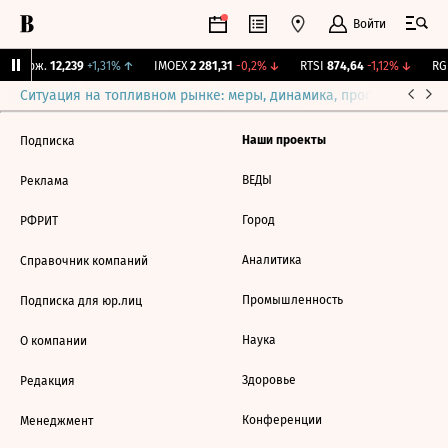
Войти
Y Бирж.
12,239
+1,31%
↑
IMOEX
2 281,31
-0,2%
↓
RTSI
874,64
-1,12%
↓
RGB
Ситуация на топливном рынке: меры, динамика, прогнозы
Выб
Наши проекты
Подписка
ВЕДЫ
Реклама
Город
РФРИТ
Аналитика
Справочник компаний
Промышленность
Подписка для юр.лиц
Наука
О компании
Здоровье
Редакция
Конференции
Менеджмент