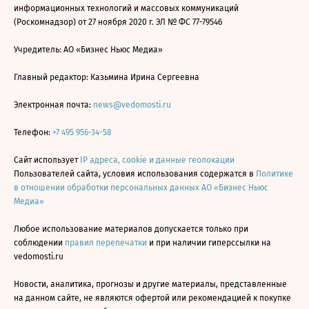
информационных технологий и массовых коммуникаций
(Роскомнадзор) от 27 ноября 2020 г. ЭЛ № ФС 77-79546
Учредитель: АО «Бизнес Ньюс Медиа»
Главный редактор: Казьмина Ирина Сергеевна
Электронная почта:
news@vedomosti.ru
Телефон:
+7 495 956-34-58
Сайт использует
IP адреса, cookie и данные геолокации
Пользователей сайта, условия использования содержатся в
Политике
в отношении обработки персональных данных АО «Бизнес Ньюс
Медиа»
Любое использование материалов допускается только при
соблюдении
правил перепечатки
и при наличии гиперссылки на
vedomosti.ru
Новости, аналитика, прогнозы и другие материалы, представленные
на данном сайте, не являются офертой или рекомендацией к покупке