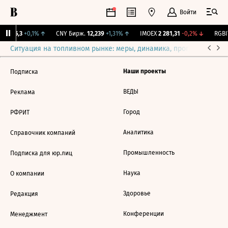
Войти
BI
115,3
+0,1%
↑
CNY Бирж.
12,239
+1,31%
↑
IMOEX
2 281,31
-0,2%
↓
RGBI
Ситуация на топливном рынке: меры, динамика, прогнозы
Выб
Наши проекты
Подписка
ВЕДЫ
Реклама
Город
РФРИТ
Аналитика
Справочник компаний
Промышленность
Подписка для юр.лиц
Наука
О компании
Здоровье
Редакция
Конференции
Менеджмент