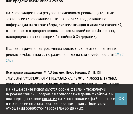
или продаже каких-либо активов.
На информационном ресурсе применяются рекомендательные
технологии (информационные технологии предоставления
информации на основе сбора, систематизации и анализа сведений,
относящихся к предпочтениям пользователей сети «Интернет»,
находящихся на территории Российской Федерации).
Правила применения рекомендательных технологий в виджетах
рекламно-обменной сети, размещенных на сайте vedomosti.ru:
СМИ2
,
24smi
Все права защищены © АО Бизнес Ньюс Медиа, ИНН/КПП
7712108141/771501001, ОГРН 1027739124775, 127018, г. Москва, вн.тер.г.
муниципальный округ Марьина Роща, ул. Полковая, д. 3, стр. 1 1999—
На нашем сайте используются cookie-файлы и технологии
2026
персонализации. Продолжая пользоваться данным сайтом, вы
ОК
подтверждаете свое
согласие
на использование файлов cookie
и технологий персонализации в соответствии с
Политикой в
отношении обработки персональных данных.