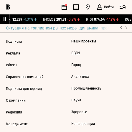
Войти
 Бирж.
12,239
+1,31%
↑
IMOEX
2 281,31
-0,2%
↓
RTSI
874,64
-1,12%
↓
RGBI
Ситуация на топливном рынке: меры, динамика, прогнозы
Выб
Наши проекты
Подписка
ВЕДЫ
Реклама
Город
РФРИТ
Аналитика
Справочник компаний
Промышленность
Подписка для юр.лиц
Наука
О компании
Здоровье
Редакция
Конференции
Менеджмент