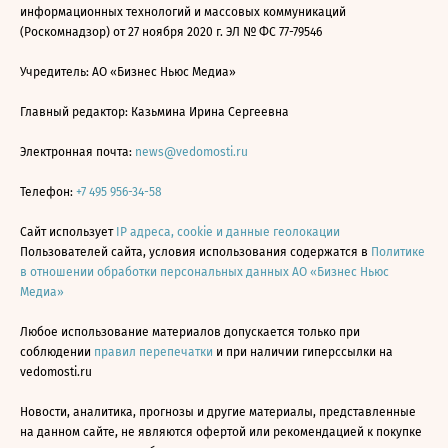
информационных технологий и массовых коммуникаций
(Роскомнадзор) от 27 ноября 2020 г. ЭЛ № ФС 77-79546
Учредитель: АО «Бизнес Ньюс Медиа»
Главный редактор: Казьмина Ирина Сергеевна
Электронная почта:
news@vedomosti.ru
Телефон:
+7 495 956-34-58
Сайт использует
IP адреса, cookie и данные геолокации
Пользователей сайта, условия использования содержатся в
Политике
в отношении обработки персональных данных АО «Бизнес Ньюс
Медиа»
Любое использование материалов допускается только при
соблюдении
правил перепечатки
и при наличии гиперссылки на
vedomosti.ru
Новости, аналитика, прогнозы и другие материалы, представленные
на данном сайте, не являются офертой или рекомендацией к покупке