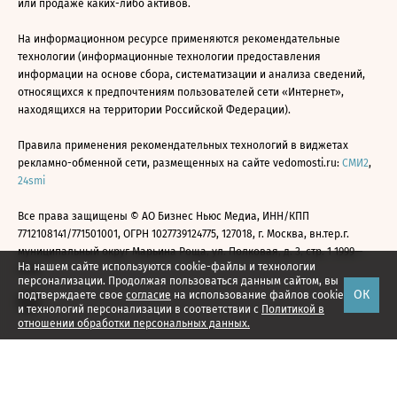
или продаже каких-либо активов.
На информационном ресурсе применяются рекомендательные
технологии (информационные технологии предоставления
информации на основе сбора, систематизации и анализа сведений,
относящихся к предпочтениям пользователей сети «Интернет»,
находящихся на территории Российской Федерации).
Правила применения рекомендательных технологий в виджетах
рекламно-обменной сети, размещенных на сайте vedomosti.ru:
СМИ2
,
24smi
Все права защищены © АО Бизнес Ньюс Медиа, ИНН/КПП
7712108141/771501001, ОГРН 1027739124775, 127018, г. Москва, вн.тер.г.
муниципальный округ Марьина Роща, ул. Полковая, д. 3, стр. 1 1999—
На нашем сайте используются cookie-файлы и технологии
2026
персонализации. Продолжая пользоваться данным сайтом, вы
ОК
подтверждаете свое
согласие
на использование файлов cookie
и технологий персонализации в соответствии с
Политикой в
отношении обработки персональных данных.