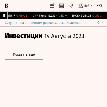
Войти
GBI
115,17
-0,06%
↓
CNY Бирж.
12,239
+1,31%
↑
IMOEX
2 281,31
-0,2%
↓
R
Ситуация на топливном рынке: меры, динамика, прогнозы
Выб
Инвестиции
14 Августа 2023
Показать еще