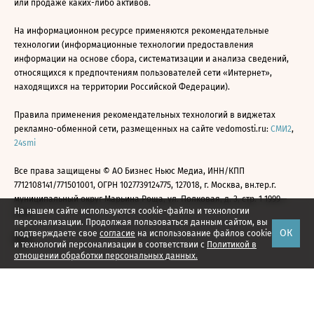
или продаже каких-либо активов.
На информационном ресурсе применяются рекомендательные
технологии (информационные технологии предоставления
информации на основе сбора, систематизации и анализа сведений,
относящихся к предпочтениям пользователей сети «Интернет»,
находящихся на территории Российской Федерации).
Правила применения рекомендательных технологий в виджетах
рекламно-обменной сети, размещенных на сайте vedomosti.ru:
СМИ2
,
24smi
Все права защищены © АО Бизнес Ньюс Медиа, ИНН/КПП
7712108141/771501001, ОГРН 1027739124775, 127018, г. Москва, вн.тер.г.
муниципальный округ Марьина Роща, ул. Полковая, д. 3, стр. 1 1999—
На нашем сайте используются cookie-файлы и технологии
2026
персонализации. Продолжая пользоваться данным сайтом, вы
ОК
подтверждаете свое
согласие
на использование файлов cookie
и технологий персонализации в соответствии с
Политикой в
отношении обработки персональных данных.