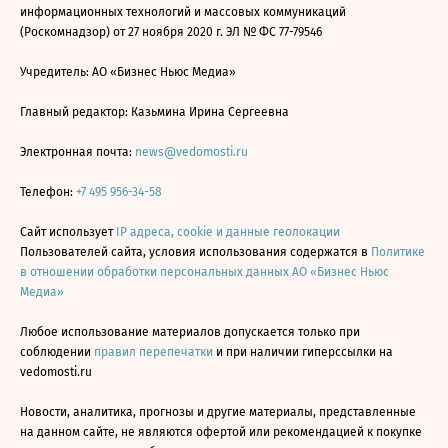
информационных технологий и массовых коммуникаций
(Роскомнадзор) от 27 ноября 2020 г. ЭЛ № ФС 77-79546
Учредитель: АО «Бизнес Ньюс Медиа»
Главный редактор: Казьмина Ирина Сергеевна
Электронная почта:
news@vedomosti.ru
Телефон:
+7 495 956-34-58
Сайт использует
IP адреса, cookie и данные геолокации
Пользователей сайта, условия использования содержатся в
Политике
в отношении обработки персональных данных АО «Бизнес Ньюс
Медиа»
Любое использование материалов допускается только при
соблюдении
правил перепечатки
и при наличии гиперссылки на
vedomosti.ru
Новости, аналитика, прогнозы и другие материалы, представленные
на данном сайте, не являются офертой или рекомендацией к покупке