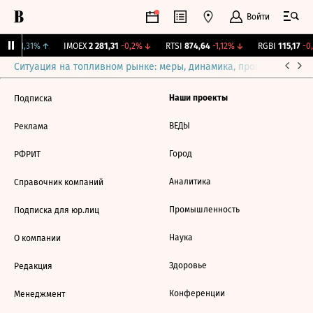
Войти
239
+1,31%
↑
IMOEX
2 281,31
-0,2%
↓
RTSI
874,64
-1,12%
↓
RGBI
115,17
-0,
Ситуация на топливном рынке: меры, динамика, прогнозы
Выб
Наши проекты
Подписка
ВЕДЫ
Реклама
Город
РФРИТ
Аналитика
Справочник компаний
Промышленность
Подписка для юр.лиц
Наука
О компании
Здоровье
Редакция
Конференции
Менеджмент