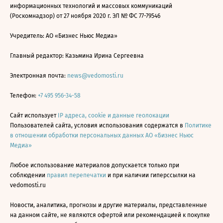
информационных технологий и массовых коммуникаций
(Роскомнадзор) от 27 ноября 2020 г. ЭЛ № ФС 77-79546
Учредитель: АО «Бизнес Ньюс Медиа»
Главный редактор: Казьмина Ирина Сергеевна
Электронная почта:
news@vedomosti.ru
Телефон:
+7 495 956-34-58
Сайт использует
IP адреса, cookie и данные геолокации
Пользователей сайта, условия использования содержатся в
Политике
в отношении обработки персональных данных АО «Бизнес Ньюс
Медиа»
Любое использование материалов допускается только при
соблюдении
правил перепечатки
и при наличии гиперссылки на
vedomosti.ru
Новости, аналитика, прогнозы и другие материалы, представленные
на данном сайте, не являются офертой или рекомендацией к покупке