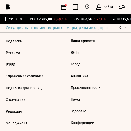
Войти
Y Бирж.
0
0%
IMOEX
2 285,88
-0,69%
↓
RTSI
884,56
-1,27%
↓
RGBI
115,4
+
Ситуация на топливном рынке: меры, динамика, прогнозы
Выб
Наши проекты
Подписка
ВЕДЫ
Реклама
Город
РФРИТ
Аналитика
Справочник компаний
Промышленность
Подписка для юр.лиц
Наука
О компании
Здоровье
Редакция
Конференции
Менеджмент