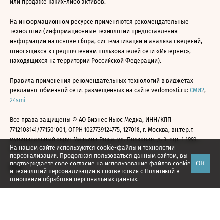
или продаже каких-либо активов.
На информационном ресурсе применяются рекомендательные
технологии (информационные технологии предоставления
информации на основе сбора, систематизации и анализа сведений,
относящихся к предпочтениям пользователей сети «Интернет»,
находящихся на территории Российской Федерации).
Правила применения рекомендательных технологий в виджетах
рекламно-обменной сети, размещенных на сайте vedomosti.ru:
СМИ2
,
24smi
Все права защищены © АО Бизнес Ньюс Медиа, ИНН/КПП
7712108141/771501001, ОГРН 1027739124775, 127018, г. Москва, вн.тер.г.
муниципальный округ Марьина Роща, ул. Полковая, д. 3, стр. 1 1999—
На нашем сайте используются cookie-файлы и технологии
2026
персонализации. Продолжая пользоваться данным сайтом, вы
ОК
подтверждаете свое
согласие
на использование файлов cookie
и технологий персонализации в соответствии с
Политикой в
отношении обработки персональных данных.