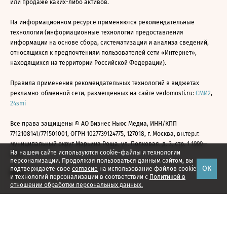
или продаже каких-либо активов.
На информационном ресурсе применяются рекомендательные
технологии (информационные технологии предоставления
информации на основе сбора, систематизации и анализа сведений,
относящихся к предпочтениям пользователей сети «Интернет»,
находящихся на территории Российской Федерации).
Правила применения рекомендательных технологий в виджетах
рекламно-обменной сети, размещенных на сайте vedomosti.ru:
СМИ2
,
24smi
Все права защищены © АО Бизнес Ньюс Медиа, ИНН/КПП
7712108141/771501001, ОГРН 1027739124775, 127018, г. Москва, вн.тер.г.
муниципальный округ Марьина Роща, ул. Полковая, д. 3, стр. 1 1999—
На нашем сайте используются cookie-файлы и технологии
2026
персонализации. Продолжая пользоваться данным сайтом, вы
ОК
подтверждаете свое
согласие
на использование файлов cookie
и технологий персонализации в соответствии с
Политикой в
отношении обработки персональных данных.