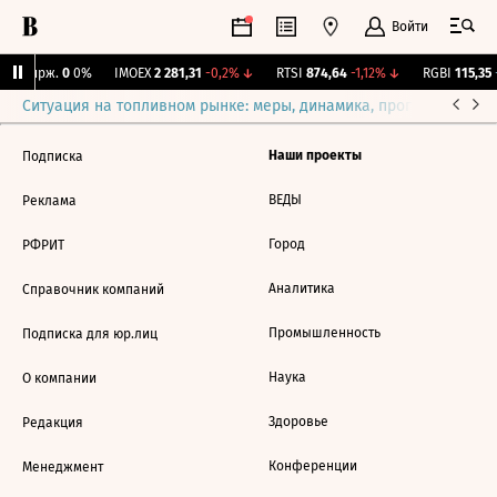
Войти
NY Бирж.
0
0%
IMOEX
2 281,31
-0,2%
↓
RTSI
874,64
-1,12%
↓
RGBI
115,35
+
Ситуация на топливном рынке: меры, динамика, прогнозы
Выб
Наши проекты
Подписка
ВЕДЫ
Реклама
Город
РФРИТ
Аналитика
Справочник компаний
Промышленность
Подписка для юр.лиц
Наука
О компании
Здоровье
Редакция
Конференции
Менеджмент