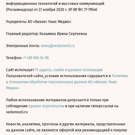
информационных технологий и массовых коммуникаций
(Роскомнадзор) от 27 ноября 2020 г. ЭЛ № ФС 77-79546
Учредитель: АО «Бизнес Ньюс Медиа»
Главный редактор: Казьмина Ирина Сергеевна
Электронная почта:
news@vedomosti.ru
Телефон:
+7 495 956-34-58
Сайт использует
IP адреса, cookie и данные геолокации
Пользователей сайта, условия использования содержатся в
Политике
в отношении обработки персональных данных АО «Бизнес Ньюс
Медиа»
Любое использование материалов допускается только при
соблюдении
правил перепечатки
и при наличии гиперссылки на
vedomosti.ru
Новости, аналитика, прогнозы и другие материалы, представленные
на данном сайте, не являются офертой или рекомендацией к покупке