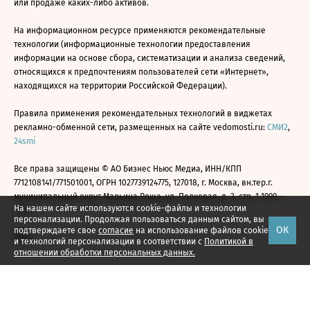
или продаже каких-либо активов.
На информационном ресурсе применяются рекомендательные
технологии (информационные технологии предоставления
информации на основе сбора, систематизации и анализа сведений,
относящихся к предпочтениям пользователей сети «Интернет»,
находящихся на территории Российской Федерации).
Правила применения рекомендательных технологий в виджетах
рекламно-обменной сети, размещенных на сайте vedomosti.ru:
СМИ2
,
24smi
Все права защищены © АО Бизнес Ньюс Медиа, ИНН/КПП
7712108141/771501001, ОГРН 1027739124775, 127018, г. Москва, вн.тер.г.
муниципальный округ Марьина Роща, ул. Полковая, д. 3, стр. 1 1999—
На нашем сайте используются cookie-файлы и технологии
2026
персонализации. Продолжая пользоваться данным сайтом, вы
ОК
подтверждаете свое
согласие
на использование файлов cookie
и технологий персонализации в соответствии с
Политикой в
отношении обработки персональных данных.