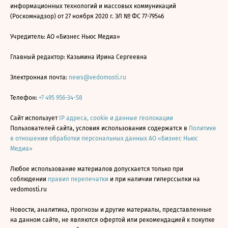
информационных технологий и массовых коммуникаций
(Роскомнадзор) от 27 ноября 2020 г. ЭЛ № ФС 77-79546
Учредитель: АО «Бизнес Ньюс Медиа»
Главный редактор: Казьмина Ирина Сергеевна
Электронная почта:
news@vedomosti.ru
Телефон:
+7 495 956-34-58
Сайт использует
IP адреса, cookie и данные геолокации
Пользователей сайта, условия использования содержатся в
Политике
в отношении обработки персональных данных АО «Бизнес Ньюс
Медиа»
Любое использование материалов допускается только при
соблюдении
правил перепечатки
и при наличии гиперссылки на
vedomosti.ru
Новости, аналитика, прогнозы и другие материалы, представленные
на данном сайте, не являются офертой или рекомендацией к покупке