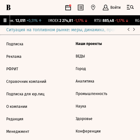
Войти
Y Бирж.
12,051
+0,51%
↑
IMOEX
2 274,81
-1,17%
↓
RTSI
885,48
-1,17%
↓
RGB
Ситуация на топливном рынке: меры, динамика, прогнозы
Выб
Наши проекты
Подписка
ВЕДЫ
Реклама
Город
РФРИТ
Аналитика
Справочник компаний
Промышленность
Подписка для юр.лиц
Наука
О компании
Здоровье
Редакция
Конференции
Менеджмент