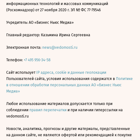
информационных технологий и массовых коммуникаций
(Роскомнадзор) от 27 ноября 2020 г. ЭЛ № ФС 77-79546
Учредитель: АО «Бизнес Ньюс Медиа»
Главный редактор: Казьмина Ирина Сергеевна
Электронная почта:
news@vedomosti.ru
Телефон:
+7 495 956-34-58
Сайт использует
IP адреса, cookie и данные геолокации
Пользователей сайта, условия использования содержатся в
Политике
в отношении обработки персональных данных АО «Бизнес Ньюс
Медиа»
Любое использование материалов допускается только при
соблюдении
правил перепечатки
и при наличии гиперссылки на
vedomosti.ru
Новости, аналитика, прогнозы и другие материалы, представленные
на данном сайте, не являются офертой или рекомендацией к покупке