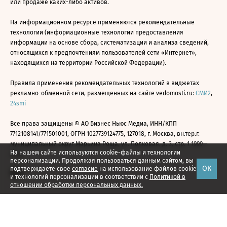
или продаже каких-либо активов.
На информационном ресурсе применяются рекомендательные
технологии (информационные технологии предоставления
информации на основе сбора, систематизации и анализа сведений,
относящихся к предпочтениям пользователей сети «Интернет»,
находящихся на территории Российской Федерации).
Правила применения рекомендательных технологий в виджетах
рекламно-обменной сети, размещенных на сайте vedomosti.ru:
СМИ2
,
24smi
Все права защищены © АО Бизнес Ньюс Медиа, ИНН/КПП
7712108141/771501001, ОГРН 1027739124775, 127018, г. Москва, вн.тер.г.
муниципальный округ Марьина Роща, ул. Полковая, д. 3, стр. 1 1999—
На нашем сайте используются cookie-файлы и технологии
2026
персонализации. Продолжая пользоваться данным сайтом, вы
ОК
подтверждаете свое
согласие
на использование файлов cookie
и технологий персонализации в соответствии с
Политикой в
отношении обработки персональных данных.