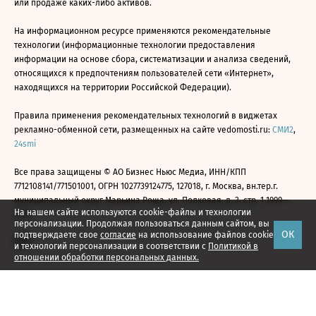
или продаже каких-либо активов.
На информационном ресурсе применяются рекомендательные
технологии (информационные технологии предоставления
информации на основе сбора, систематизации и анализа сведений,
относящихся к предпочтениям пользователей сети «Интернет»,
находящихся на территории Российской Федерации).
Правила применения рекомендательных технологий в виджетах
рекламно-обменной сети, размещенных на сайте vedomosti.ru:
СМИ2
,
24smi
Все права защищены © АО Бизнес Ньюс Медиа, ИНН/КПП
7712108141/771501001, ОГРН 1027739124775, 127018, г. Москва, вн.тер.г.
муниципальный округ Марьина Роща, ул. Полковая, д. 3, стр. 1 1999—
На нашем сайте используются cookie-файлы и технологии
2026
персонализации. Продолжая пользоваться данным сайтом, вы
ОК
подтверждаете свое
согласие
на использование файлов cookie
и технологий персонализации в соответствии с
Политикой в
отношении обработки персональных данных.