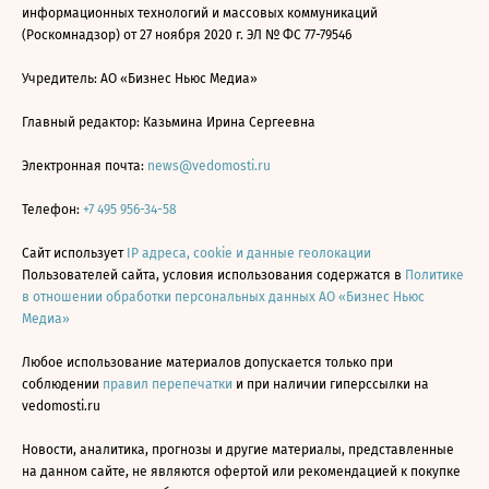
информационных технологий и массовых коммуникаций
(Роскомнадзор) от 27 ноября 2020 г. ЭЛ № ФС 77-79546
Учредитель: АО «Бизнес Ньюс Медиа»
Главный редактор: Казьмина Ирина Сергеевна
Электронная почта:
news@vedomosti.ru
Телефон:
+7 495 956-34-58
Сайт использует
IP адреса, cookie и данные геолокации
Пользователей сайта, условия использования содержатся в
Политике
в отношении обработки персональных данных АО «Бизнес Ньюс
Медиа»
Любое использование материалов допускается только при
соблюдении
правил перепечатки
и при наличии гиперссылки на
vedomosti.ru
Новости, аналитика, прогнозы и другие материалы, представленные
на данном сайте, не являются офертой или рекомендацией к покупке