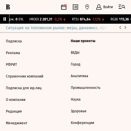
Войти
Y Бирж.
0
0%
IMOEX
2 281,31
-0,2%
↓
RTSI
874,64
-1,12%
↓
RGBI
115,36
+
Ситуация на топливном рынке: меры, динамика, прогнозы
Выб
Наши проекты
Подписка
ВЕДЫ
Реклама
Город
РФРИТ
Аналитика
Справочник компаний
Промышленность
Подписка для юр.лиц
Наука
О компании
Здоровье
Редакция
Конференции
Менеджмент