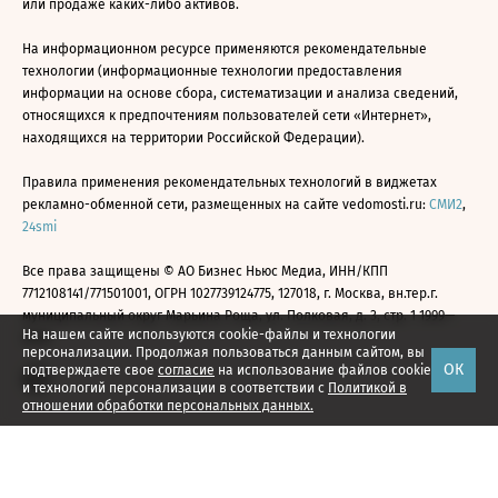
или продаже каких-либо активов.
На информационном ресурсе применяются рекомендательные
технологии (информационные технологии предоставления
информации на основе сбора, систематизации и анализа сведений,
относящихся к предпочтениям пользователей сети «Интернет»,
находящихся на территории Российской Федерации).
Правила применения рекомендательных технологий в виджетах
рекламно-обменной сети, размещенных на сайте vedomosti.ru:
СМИ2
,
24smi
Все права защищены © АО Бизнес Ньюс Медиа, ИНН/КПП
7712108141/771501001, ОГРН 1027739124775, 127018, г. Москва, вн.тер.г.
муниципальный округ Марьина Роща, ул. Полковая, д. 3, стр. 1 1999—
На нашем сайте используются cookie-файлы и технологии
2026
персонализации. Продолжая пользоваться данным сайтом, вы
ОК
подтверждаете свое
согласие
на использование файлов cookie
и технологий персонализации в соответствии с
Политикой в
отношении обработки персональных данных.