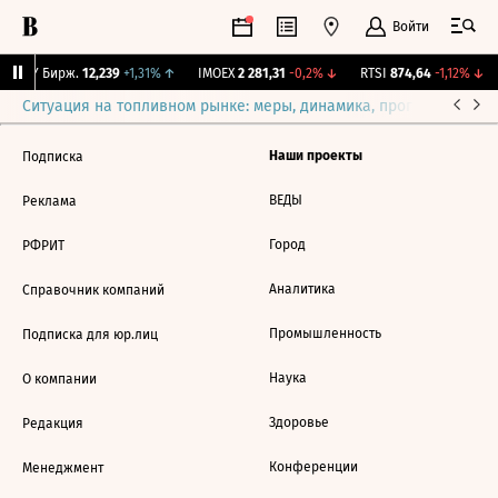
Войти
CNY Бирж.
12,239
+1,31%
↑
IMOEX
2 281,31
-0,2%
↓
RTSI
874,64
-1,12%
↓
Ситуация на топливном рынке: меры, динамика, прогнозы
Выб
Наши проекты
Подписка
ВЕДЫ
Реклама
Город
РФРИТ
Аналитика
Справочник компаний
Промышленность
Подписка для юр.лиц
Наука
О компании
Здоровье
Редакция
Конференции
Менеджмент