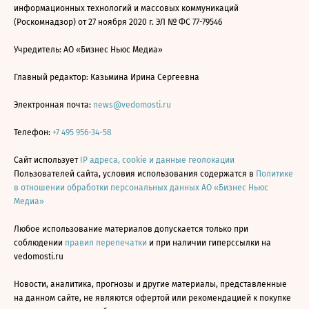
информационных технологий и массовых коммуникаций
(Роскомнадзор) от 27 ноября 2020 г. ЭЛ № ФС 77-79546
Учредитель: АО «Бизнес Ньюс Медиа»
Главный редактор: Казьмина Ирина Сергеевна
Электронная почта:
news@vedomosti.ru
Телефон:
+7 495 956-34-58
Сайт использует
IP адреса, cookie и данные геолокации
Пользователей сайта, условия использования содержатся в
Политике
в отношении обработки персональных данных АО «Бизнес Ньюс
Медиа»
Любое использование материалов допускается только при
соблюдении
правил перепечатки
и при наличии гиперссылки на
vedomosti.ru
Новости, аналитика, прогнозы и другие материалы, представленные
на данном сайте, не являются офертой или рекомендацией к покупке