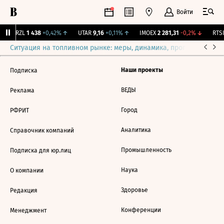
Войти
BRZL
1 438
+0,42%
↑
UTAR
9,16
+0,11%
↑
IMOEX
2 281,31
-0,2%
↓
RTSI
Ситуация на топливном рынке: меры, динамика, прогнозы
Выб
Наши проекты
Подписка
ВЕДЫ
Реклама
Город
РФРИТ
Аналитика
Справочник компаний
Промышленность
Подписка для юр.лиц
Наука
О компании
Здоровье
Редакция
Конференции
Менеджмент