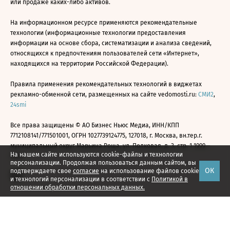
или продаже каких-либо активов.
На информационном ресурсе применяются рекомендательные
технологии (информационные технологии предоставления
информации на основе сбора, систематизации и анализа сведений,
относящихся к предпочтениям пользователей сети «Интернет»,
находящихся на территории Российской Федерации).
Правила применения рекомендательных технологий в виджетах
рекламно-обменной сети, размещенных на сайте vedomosti.ru:
СМИ2
,
24smi
Все права защищены © АО Бизнес Ньюс Медиа, ИНН/КПП
7712108141/771501001, ОГРН 1027739124775, 127018, г. Москва, вн.тер.г.
муниципальный округ Марьина Роща, ул. Полковая, д. 3, стр. 1 1999—
На нашем сайте используются cookie-файлы и технологии
2026
персонализации. Продолжая пользоваться данным сайтом, вы
ОК
подтверждаете свое
согласие
на использование файлов cookie
и технологий персонализации в соответствии с
Политикой в
отношении обработки персональных данных.