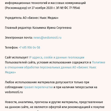
информационных технологий и массовых коммуникаций
(Роскомнадзор) от 27 ноября 2020 г. ЭЛ № ФС 77-79546
Учредитель: АО «Бизнес Ньюс Медиа»
Главный редактор: Казьмина Ирина Сергеевна
Электронная почта:
news@vedomosti.ru
Телефон:
+7 495 956-34-58
Сайт использует
IP адреса, cookie и данные геолокации
Пользователей сайта, условия использования содержатся в
Политике
в отношении обработки персональных данных АО «Бизнес Ньюс
Медиа»
Любое использование материалов допускается только при
соблюдении
правил перепечатки
и при наличии гиперссылки на
vedomosti.ru
Новости, аналитика, прогнозы и другие материалы, представленные
на данном сайте, не являются офертой или рекомендацией к покупке