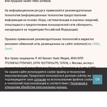
или продаже каких-либо активов.
На информационном ресурсе применяются рекомендательные
технологии (информационные технологии предоставления
информации на основе сбора, систематизации и анализа сведений,
относящихся к предпочтениям пользователей сети «Интернет»,
находящихся на территории Российской Федерации).
Правила применения рекомендательных технологий в виджетах
рекламно-обменной сети, размещенных на сайте vedomosti.ru:
СМИ2
,
24smi
Все права защищены © АО Бизнес Ньюс Медиа, ИНН/КПП
7712108141/771501001, ОГРН 1027739124775, 127018, г. Москва, вн.тер.г.
муниципальный округ Марьина Роща, ул. Полковая, д. 3, стр. 1 1999—
На нашем сайте используются cookie-файлы и технологии
2026
персонализации. Продолжая пользоваться данным сайтом, вы
ОК
подтверждаете свое
согласие
на использование файлов cookie
и технологий персонализации в соответствии с
Политикой в
отношении обработки персональных данных.