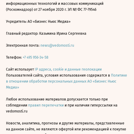
информационных технологий и массовых коммуникаций
(Роскомнадзор) от 27 ноября 2020 г. ЭЛ № ФС 77-79546
Учредитель: АО «Бизнес Ньюс Медиа»
Главный редактор: Казьмина Ирина Сергеевна
Электронная почта:
news@vedomosti.ru
Телефон:
+7 495 956-34-58
Сайт использует
IP адреса, cookie и данные геолокации
Пользователей сайта, условия использования содержатся в
Политике
в отношении обработки персональных данных АО «Бизнес Ньюс
Медиа»
Любое использование материалов допускается только при
соблюдении
правил перепечатки
и при наличии гиперссылки на
vedomosti.ru
Новости, аналитика, прогнозы и другие материалы, представленные
на данном сайте, не являются офертой или рекомендацией к покупке