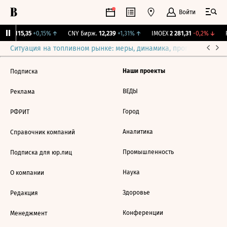
Войти
RGBI
115,35
+0,15%
↑
CNY Бирж.
12,239
+1,31%
↑
IMOEX
2 281,31
-0,2%
↓
R
Ситуация на топливном рынке: меры, динамика, прогнозы
Выб
Наши проекты
Подписка
ВЕДЫ
Реклама
Город
РФРИТ
Аналитика
Справочник компаний
Промышленность
Подписка для юр.лиц
Наука
О компании
Здоровье
Редакция
Конференции
Менеджмент