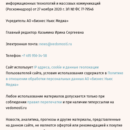
информационных технологий и массовых коммуникаций
(Роскомнадзор) от 27 ноября 2020 г. ЭЛ № ФС 77-79546
Учредитель: АО «Бизнес Ньюс Медиа»
Главный редактор: Казьмина Ирина Сергеевна
Электронная почта:
news@vedomosti.ru
Телефон:
+7 495 956-34-58
Сайт использует
IP адреса, cookie и данные геолокации
Пользователей сайта, условия использования содержатся в
Политике
в отношении обработки персональных данных АО «Бизнес Ньюс
Медиа»
Любое использование материалов допускается только при
соблюдении
правил перепечатки
и при наличии гиперссылки на
vedomosti.ru
Новости, аналитика, прогнозы и другие материалы, представленные
на данном сайте, не являются офертой или рекомендацией к покупке