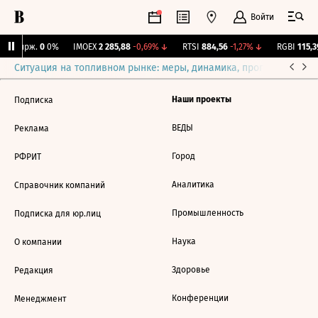
Войти
NY Бирж.
0
0%
IMOEX
2 285,88
-0,69%
↓
RTSI
884,56
-1,27%
↓
RGBI
115,39
Ситуация на топливном рынке: меры, динамика, прогнозы
Выб
Наши проекты
Подписка
ВЕДЫ
Реклама
Город
РФРИТ
Аналитика
Справочник компаний
Промышленность
Подписка для юр.лиц
Наука
О компании
Здоровье
Редакция
Конференции
Менеджмент