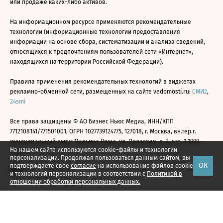
или продаже каких-либо активов.
На информационном ресурсе применяются рекомендательные
технологии (информационные технологии предоставления
информации на основе сбора, систематизации и анализа сведений,
относящихся к предпочтениям пользователей сети «Интернет»,
находящихся на территории Российской Федерации).
Правила применения рекомендательных технологий в виджетах
рекламно-обменной сети, размещенных на сайте vedomosti.ru:
СМИ2
,
24smi
Все права защищены © АО Бизнес Ньюс Медиа, ИНН/КПП
7712108141/771501001, ОГРН 1027739124775, 127018, г. Москва, вн.тер.г.
муниципальный округ Марьина Роща, ул. Полковая, д. 3, стр. 1 1999—
На нашем сайте используются cookie-файлы и технологии
2026
персонализации. Продолжая пользоваться данным сайтом, вы
ОК
подтверждаете свое
согласие
на использование файлов cookie
и технологий персонализации в соответствии с
Политикой в
отношении обработки персональных данных.