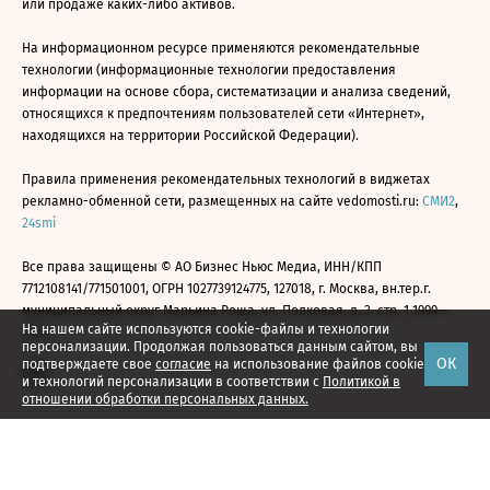
или продаже каких-либо активов.
На информационном ресурсе применяются рекомендательные
технологии (информационные технологии предоставления
информации на основе сбора, систематизации и анализа сведений,
относящихся к предпочтениям пользователей сети «Интернет»,
находящихся на территории Российской Федерации).
Правила применения рекомендательных технологий в виджетах
рекламно-обменной сети, размещенных на сайте vedomosti.ru:
СМИ2
,
24smi
Все права защищены © АО Бизнес Ньюс Медиа, ИНН/КПП
7712108141/771501001, ОГРН 1027739124775, 127018, г. Москва, вн.тер.г.
муниципальный округ Марьина Роща, ул. Полковая, д. 3, стр. 1 1999—
На нашем сайте используются cookie-файлы и технологии
2026
персонализации. Продолжая пользоваться данным сайтом, вы
ОК
подтверждаете свое
согласие
на использование файлов cookie
и технологий персонализации в соответствии с
Политикой в
отношении обработки персональных данных.