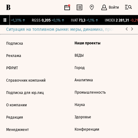
Войти
2,239
+1,31%
↑
RGSS
0,205
+0,1%
↑
IVAT
73,3
+1,1%
↑
IMOEX
2 281,31
-0,2%
Ситуация на топливном рынке: меры, динамика, прогнозы
Выб
Наши проекты
Подписка
ВЕДЫ
Реклама
Город
РФРИТ
Аналитика
Справочник компаний
Промышленность
Подписка для юр.лиц
Наука
О компании
Здоровье
Редакция
Конференции
Менеджмент