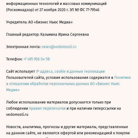
информационных технологий и массовых коммуникаций
(Роскомнадзор) от 27 ноября 2020 г. ЭЛ № ФС 77-79546
Учредитель: АО «Бизнес Ньюс Медиа»
Главный редактор: Казьмина Ирина Сергеевна
Электронная почта:
news@vedomosti.ru
Телефон:
+7 495 956-34-58
Сайт использует
IP адреса, cookie и данные геолокации
Пользователей сайта, условия использования содержатся в
Политике
в отношении обработки персональных данных АО «Бизнес Ньюс
Медиа»
Любое использование материалов допускается только при
соблюдении
правил перепечатки
и при наличии гиперссылки на
vedomosti.ru
Новости, аналитика, прогнозы и другие материалы, представленные
на данном сайте, не являются офертой или рекомендацией к покупке