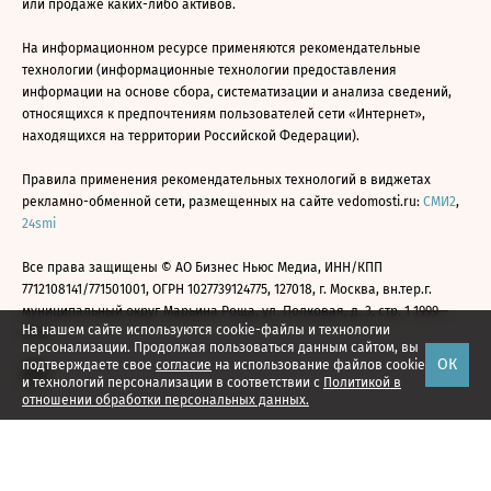
или продаже каких-либо активов.
На информационном ресурсе применяются рекомендательные
технологии (информационные технологии предоставления
информации на основе сбора, систематизации и анализа сведений,
относящихся к предпочтениям пользователей сети «Интернет»,
находящихся на территории Российской Федерации).
Правила применения рекомендательных технологий в виджетах
рекламно-обменной сети, размещенных на сайте vedomosti.ru:
СМИ2
,
24smi
Все права защищены © АО Бизнес Ньюс Медиа, ИНН/КПП
7712108141/771501001, ОГРН 1027739124775, 127018, г. Москва, вн.тер.г.
муниципальный округ Марьина Роща, ул. Полковая, д. 3, стр. 1 1999—
На нашем сайте используются cookie-файлы и технологии
2026
персонализации. Продолжая пользоваться данным сайтом, вы
ОК
подтверждаете свое
согласие
на использование файлов cookie
и технологий персонализации в соответствии с
Политикой в
отношении обработки персональных данных.