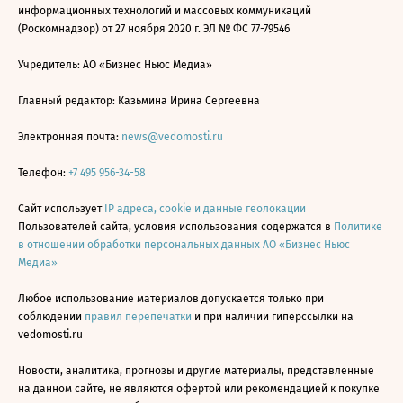
информационных технологий и массовых коммуникаций
(Роскомнадзор) от 27 ноября 2020 г. ЭЛ № ФС 77-79546
Учредитель: АО «Бизнес Ньюс Медиа»
Главный редактор: Казьмина Ирина Сергеевна
Электронная почта:
news@vedomosti.ru
Телефон:
+7 495 956-34-58
Сайт использует
IP адреса, cookie и данные геолокации
Пользователей сайта, условия использования содержатся в
Политике
в отношении обработки персональных данных АО «Бизнес Ньюс
Медиа»
Любое использование материалов допускается только при
соблюдении
правил перепечатки
и при наличии гиперссылки на
vedomosti.ru
Новости, аналитика, прогнозы и другие материалы, представленные
на данном сайте, не являются офертой или рекомендацией к покупке