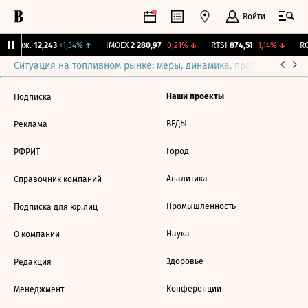
Войти
Y Бирж.
12,243
+1,34%
↑
IMOEX
2 280,97
-0,21%
↓
RTSI
874,51
-1,14%
↓
RG
Ситуация на топливном рынке: меры, динамика, прогнозы
Выб
Наши проекты
Подписка
ВЕДЫ
Реклама
Город
РФРИТ
Аналитика
Справочник компаний
Промышленность
Подписка для юр.лиц
Наука
О компании
Здоровье
Редакция
Конференции
Менеджмент