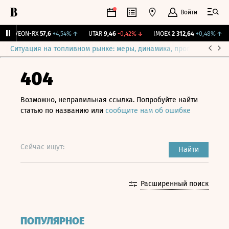
Войти
VEON-RX
57,6
+4,54%
↑
UTAR
9,46
-0,42%
↓
IMOEX
2 312,64
+0,48%
↑
Ситуация на топливном рынке: меры, динамика, прогнозы
Выб
404
Возможно, неправильная ссылка. Попробуйте найти
статью по названию или
сообщите нам об ошибке
Сейчас ищут:
Найти
Расширенный поиск
ПОПУЛЯРНОЕ