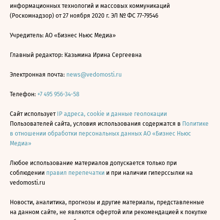
информационных технологий и массовых коммуникаций
(Роскомнадзор) от 27 ноября 2020 г. ЭЛ № ФС 77-79546
Учредитель: АО «Бизнес Ньюс Медиа»
Главный редактор: Казьмина Ирина Сергеевна
Электронная почта:
news@vedomosti.ru
Телефон:
+7 495 956-34-58
Сайт использует
IP адреса, cookie и данные геолокации
Пользователей сайта, условия использования содержатся в
Политике
в отношении обработки персональных данных АО «Бизнес Ньюс
Медиа»
Любое использование материалов допускается только при
соблюдении
правил перепечатки
и при наличии гиперссылки на
vedomosti.ru
Новости, аналитика, прогнозы и другие материалы, представленные
на данном сайте, не являются офертой или рекомендацией к покупке