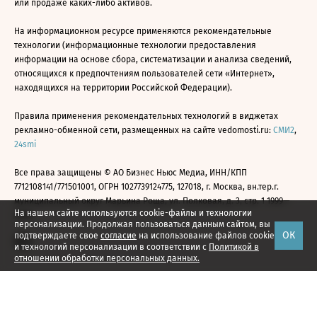
или продаже каких-либо активов.
На информационном ресурсе применяются рекомендательные
технологии (информационные технологии предоставления
информации на основе сбора, систематизации и анализа сведений,
относящихся к предпочтениям пользователей сети «Интернет»,
находящихся на территории Российской Федерации).
Правила применения рекомендательных технологий в виджетах
рекламно-обменной сети, размещенных на сайте vedomosti.ru:
СМИ2
,
24smi
Все права защищены © АО Бизнес Ньюс Медиа, ИНН/КПП
7712108141/771501001, ОГРН 1027739124775, 127018, г. Москва, вн.тер.г.
муниципальный округ Марьина Роща, ул. Полковая, д. 3, стр. 1 1999—
На нашем сайте используются cookie-файлы и технологии
2026
персонализации. Продолжая пользоваться данным сайтом, вы
ОК
подтверждаете свое
согласие
на использование файлов cookie
и технологий персонализации в соответствии с
Политикой в
отношении обработки персональных данных.