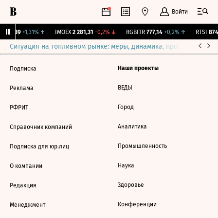
Войти
.
12,239
+1,31%
↑
IMOEX
2 281,31
-0,2%
↓
RGBITR
777,14
+0,2%
↑
RTSI
874
Ситуация на топливном рынке: меры, динамика, прогнозы
Выб
Наши проекты
Подписка
ВЕДЫ
Реклама
Город
РФРИТ
Аналитика
Справочник компаний
Промышленность
Подписка для юр.лиц
Наука
О компании
Здоровье
Редакция
Конференции
Менеджмент