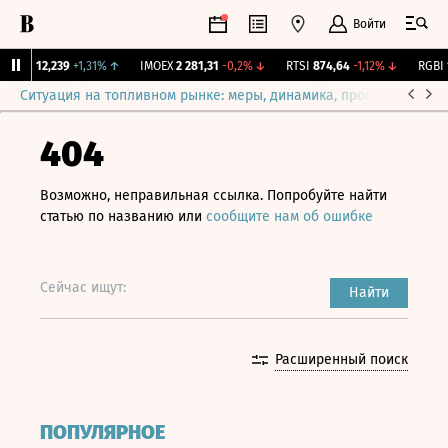
Войти
ирж.
12,239
+1,31%
↑
IMOEX
2 281,31
-0,2%
↓
RTSI
874,64
-1,12%
↓
RGBI
1
Ситуация на топливном рынке: меры, динамика, прогнозы
Выб
404
Возможно, неправильная ссылка. Попробуйте найти
статью по названию или
сообщите нам об ошибке
Сейчас ищут:
Найти
Расширенный поиск
ПОПУЛЯРНОЕ