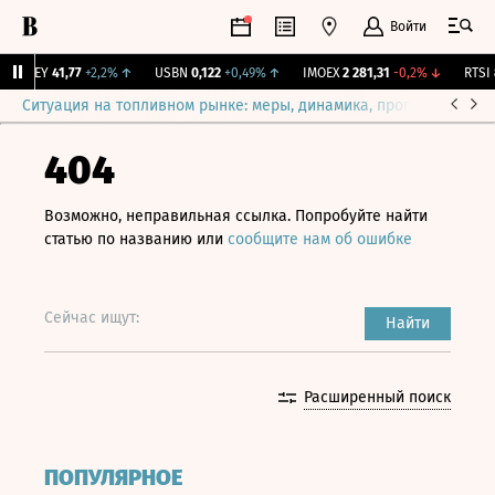
Войти
OKEY
41,77
+2,2%
↑
USBN
0,122
+0,49%
↑
IMOEX
2 281,31
-0,2%
↓
RTSI
8
Ситуация на топливном рынке: меры, динамика, прогнозы
Выб
404
Возможно, неправильная ссылка. Попробуйте найти
статью по названию или
сообщите нам об ошибке
Сейчас ищут:
Найти
Расширенный поиск
ПОПУЛЯРНОЕ