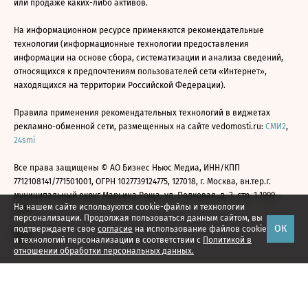
или продаже каких-либо активов.
На информационном ресурсе применяются рекомендательные
технологии (информационные технологии предоставления
информации на основе сбора, систематизации и анализа сведений,
относящихся к предпочтениям пользователей сети «Интернет»,
находящихся на территории Российской Федерации).
Правила применения рекомендательных технологий в виджетах
рекламно-обменной сети, размещенных на сайте vedomosti.ru:
СМИ2
,
24smi
Все права защищены © АО Бизнес Ньюс Медиа, ИНН/КПП
7712108141/771501001, ОГРН 1027739124775, 127018, г. Москва, вн.тер.г.
муниципальный округ Марьина Роща, ул. Полковая, д. 3, стр. 1 1999—
На нашем сайте используются cookie-файлы и технологии
2026
персонализации. Продолжая пользоваться данным сайтом, вы
ОК
подтверждаете свое
согласие
на использование файлов cookie
и технологий персонализации в соответствии с
Политикой в
отношении обработки персональных данных.