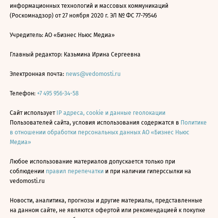
информационных технологий и массовых коммуникаций
(Роскомнадзор) от 27 ноября 2020 г. ЭЛ № ФС 77-79546
Учредитель: АО «Бизнес Ньюс Медиа»
Главный редактор: Казьмина Ирина Сергеевна
Электронная почта:
news@vedomosti.ru
Телефон:
+7 495 956-34-58
Сайт использует
IP адреса, cookie и данные геолокации
Пользователей сайта, условия использования содержатся в
Политике
в отношении обработки персональных данных АО «Бизнес Ньюс
Медиа»
Любое использование материалов допускается только при
соблюдении
правил перепечатки
и при наличии гиперссылки на
vedomosti.ru
Новости, аналитика, прогнозы и другие материалы, представленные
на данном сайте, не являются офертой или рекомендацией к покупке