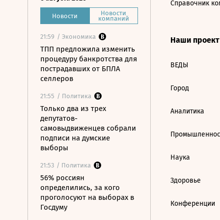
Справочник ко
Новости
Новости
компаний
21:59
/ Экономика
Наши проек
ТПП предложила изменить
процедуру банкротства для
ВЕДЫ
пострадавших от БПЛА
селлеров
Город
21:55
/ Политика
Только два из трех
Аналитика
депутатов-
самовыдвиженцев собрали
Промышленнос
подписи на думские
выборы
Наука
21:53
/ Политика
56% россиян
Здоровье
определились, за кого
проголосуют на выборах в
Конференции
Госдуму