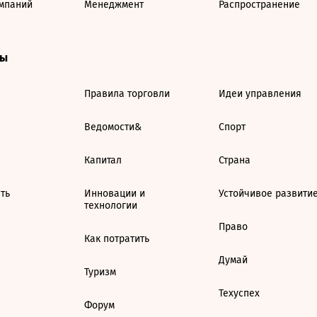
мпаний
Менеджмент
Распространение
ты
Правила торговли
Идеи управления
Ведомости&
Спорт
Капитал
Страна
ть
Инновации и
Устойчивое развити
технологии
Право
Как потратить
Думай
Туризм
Техуспех
Форум