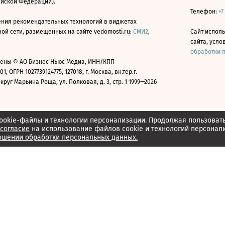
ийской Федерации).
Телефон:
+7
ния рекомендательных технологий в виджетах
й сети, размещенных на сайте vedomosti.ru:
СМИ2
,
Сайт испол
сайта, усл
обработки 
ены © АО Бизнес Ньюс Медиа, ИНН/КПП
01, ОГРН 1027739124775, 127018, г. Москва, вн.тер.г.
уг Марьина Роща, ул. Полковая, д. 3, стр. 1 1999—2026
ookie-файлы и технологии персонализации. Продолжая пользоват
согласие
на использование файлов cookie и технологий персонал
ошении обработки персональных данных.