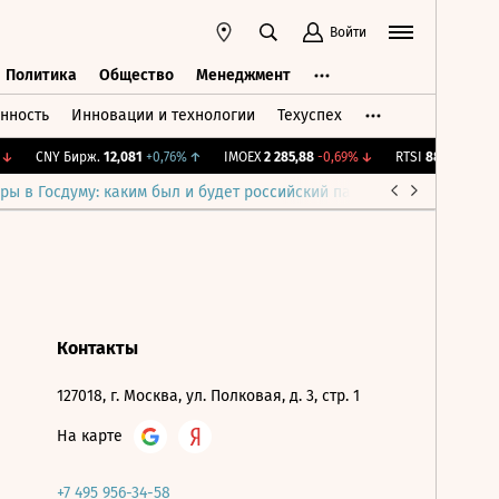
Войти
Политика
Общество
Менеджмент
нность
Инновации и технологии
Техуспех
ть
Политика
Общество
Менеджмент
↓
CNY Бирж.
12,081
+0,76%
↑
IMOEX
2 285,88
-0,69%
↓
RTSI
884,56
-1,27%
ры в Госдуму: каким был и будет российский парламент
Война н
Контакты
127018, г. Москва, ул. Полковая, д. 3, стр. 1
На карте
+7 495 956-34-58