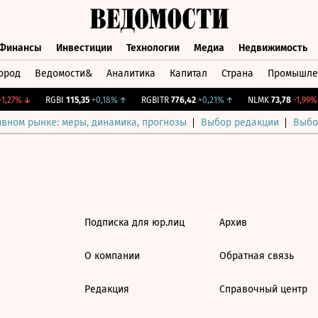
Финансы
Инвестиции
Технологии
Медиа
Недвижимость
ород
Ведомости&
Аналитика
Капитал
Страна
Промышле
а
Финансы
Инвестиции
Технологии
Медиа
Недвижимос
1,27%
↓
RGBI
115,35
+0,18%
↑
RGBITR
776,42
+0,21%
↑
NLMK
73,78
-1,99%
ивном рынке: меры, динамика, прогнозы
Выбор редакции
Выбо
Подписка для юр.лиц
Архив
О компании
Обратная связь
Редакция
Справочный центр