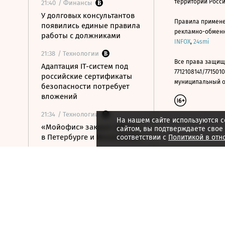
территории Росс
21:40
/ Финансы
У долговых консультантов
Правила примене
появились единые правила
рекламно-обменно
работы с должниками
INFOX
,
24smi
21:38
/ Технологии
Все права защищ
Адаптация IT-систем под
7712108141/7715010
российские сертификаты
муниципальный окр
безопасности потребует
вложений
21:34
/ Технологии
На нашем сайте используются c
«Мойофис» закрыл офисы
сайтом, вы подтверждаете свое
в Петербурге и Иннополисе
соответствии с
Политикой в отн
21:33
/ Политика
Россия поддержала
расширение
авиасообщения с
Казахстаном
21:28
/ Недвижимость