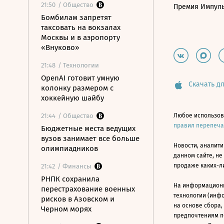
21:50
/ Общество
Премия Импул
Бомбилам запретят
таксовать на вокзалах
Москвы и в аэропорту
«Внуково»
21:48
/ Технологии
OpenAI готовит умную
Скачать дл
колонку размером с
хоккейную шайбу
21:44
/ Общество
Любое использов
правил перепеч
Бюджетные места ведущих
вузов занимает все больше
Новости, аналити
олимпиадников
данном сайте, не
продаже каких-л
21:42
/ Финансы
РНПК сохранила
На информацион
перестрахование военных
технологии (инф
рисков в Азовском и
на основе сбора,
Черном морях
предпочтениям п