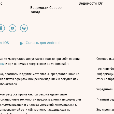
ьс
Ведомости Юг
Ведомости Северо-
Запад
я iOS
Скачать для Android
ание материалов допускается только при соблюдении
Сетевое изд
атки
и при наличии гиперссылки на vedomosti.ru
Решение Фе
ка, прогнозы и другие материалы, представленные на
информацио
 являются офертой или рекомендацией к покупке или
от 27 ноября
ибо активов.
Учредитель
ном ресурсе применяются рекомендательные
ормационные технологии предоставления информации
Главный ре
 систематизации и анализа сведений, относящихся к
ользователей сети «Интернет», находящихся на
Электронна