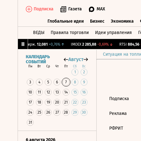
Подписка
Газета
MAX
Глобальные идеи
Бизнес
Экономика
ВЕДЫ
Правила торговли
Идеи управления
Г
Глобальные идеи
Бизнес
Экономик
99%
↓
CNY Бирж.
12,081
+0,76%
↑
IMOEX
2 285,88
-0,69%
↓
RTSI
884,56
-
Ситуация на топл
КАЛЕНДАРЬ
Август
СОБЫТИЙ
Пн
Вт
Ср
Чт
Пт
Сб
Вс
1
2
3
4
5
6
7
8
9
10
11
12
13
14
15
16
Подписка
17
18
19
20
21
22
23
24
25
26
27
28
29
30
Реклама
31
РФРИТ
6 августа 2026