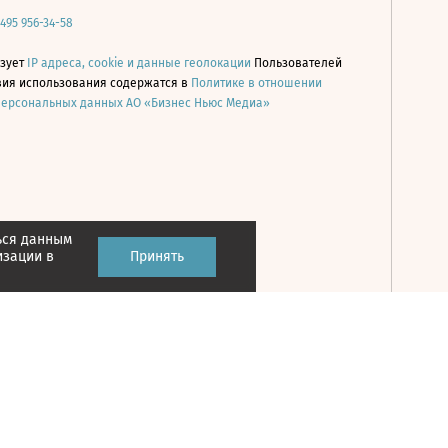
 495 956-34-58
ьзует
IP адреса, cookie и данные геолокации
Пользователей
овия использования содержатся в
Политике в отношении
персональных данных АО «Бизнес Ньюс Медиа»
ься данным
Принять
изации в