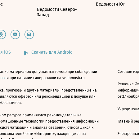
ьс
Ведомости Юг
Ведомости Северо-
Запад
я iOS
Скачать для Android
ание материалов допускается только при соблюдении
Сетевое изд
атки
и при наличии гиперссылки на vedomosti.ru
Решение Фе
ка, прогнозы и другие материалы, представленные на
информацио
 являются офертой или рекомендацией к покупке или
от 27 ноября
ибо активов.
Учредитель
ном ресурсе применяются рекомендательные
ормационные технологии предоставления информации
Главный ре
 систематизации и анализа сведений, относящихся к
ользователей сети «Интернет», находящихся на
Электронна