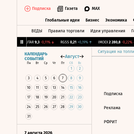
Подписка
Газета
MAX
Глобальные идеи
Бизнес
Экономика
ВЕДЫ
Правила торговли
Идеи управления
Г
Глобальные идеи
Бизнес
Экономик
43
+1,34%
↑
UTAR
9,3
-0,11%
↓
RGSS
0,21
+0,19%
↑
IMOEX
2 280,8
-0,22%
↓
Ситуация на топл
КАЛЕНДАРЬ
Август
СОБЫТИЙ
Пн
Вт
Ср
Чт
Пт
Сб
Вс
1
2
3
4
5
6
7
8
9
10
11
12
13
14
15
16
Подписка
17
18
19
20
21
22
23
24
25
26
27
28
29
30
Реклама
31
РФРИТ
7 августа 2026