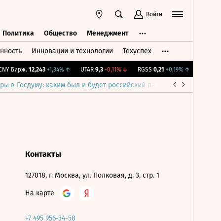
Войти
Политика
Общество
Менеджмент
нность
Инновации и технологии
Техуспех
ть
Политика
Общество
Менеджмент
NY Бирж.
12,243
+1,34%
↑
UTAR
9,3
-0,11%
↓
RGSS
0,21
+0,19%
↑
IMOEX
2 
ры в Госдуму: каким был и будет российский парламент
Война н
Контакты
127018, г. Москва, ул. Полковая, д. 3, стр. 1
На карте
+7 495 956-34-58