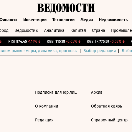
Финансы
Инвестиции
Технологии
Медиа
Недвижимость
ород
Ведомости&
Аналитика
Капитал
Страна
Промышле
а
Финансы
Инвестиции
Технологии
Медиа
Недвижимос
RTSI
874,45
-1,14%
↓
RGBI
115,18
-0,05%
↓
RGBITR
775,59
-0,02%
↓
C
ивном рынке: меры, динамика, прогнозы
Выбор редакции
Выбо
Подписка для юр.лиц
Архив
О компании
Обратная связь
Редакция
Справочный центр