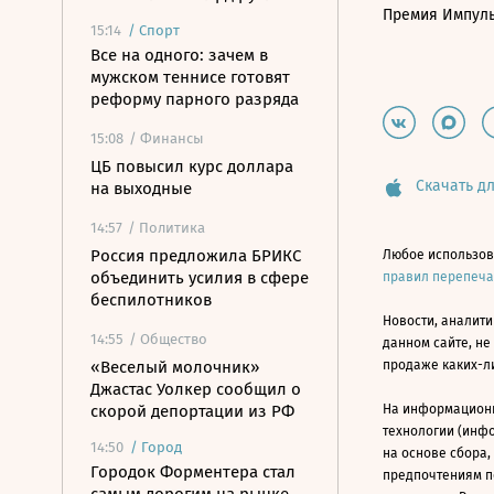
Премия Импул
15:14
/
Спорт
Все на одного: зачем в
мужском теннисе готовят
реформу парного разряда
15:08
/ Финансы
ЦБ повысил курс доллара
Скачать дл
на выходные
14:57
/ Политика
Россия предложила БРИКС
Любое использов
объединить усилия в сфере
правил перепеч
беспилотников
Новости, аналити
14:55
/ Общество
данном сайте, не
«Веселый молочник»
продаже каких-л
Джастас Уолкер сообщил о
скорой депортации из РФ
На информацион
технологии (инф
14:50
/
Город
на основе сбора,
Городок Форментера стал
предпочтениям п