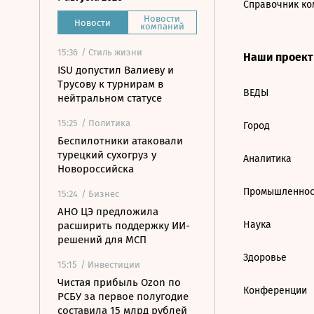
Справочник ко
Новости
Новости
компаний
15:36
/ Стиль жизни
Наши проек
ISU допустил Валиеву и
Трусову к турнирам в
ВЕДЫ
нейтральном статусе
15:25
/ Политика
Город
Беспилотники атаковали
турецкий сухогруз у
Аналитика
Новороссийска
Промышленнос
15:24
/ Бизнес
АНО ЦЭ предложила
Наука
расширить поддержку ИИ-
решений для МСП
Здоровье
15:15
/ Инвестиции
Чистая прибыль Ozon по
Конференции
РСБУ за первое полугодие
составила 15 млрд рублей