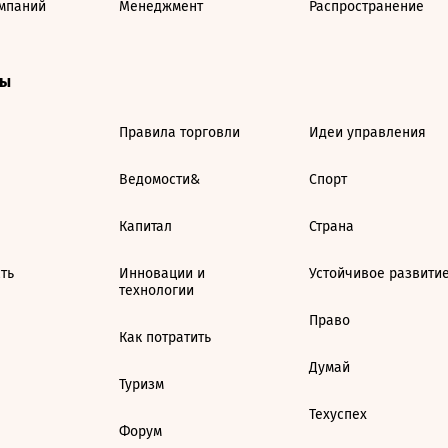
мпаний
Менеджмент
Распространение
ты
Правила торговли
Идеи управления
Ведомости&
Спорт
Капитал
Страна
ть
Инновации и
Устойчивое развити
технологии
Право
Как потратить
Думай
Туризм
Техуспех
Форум