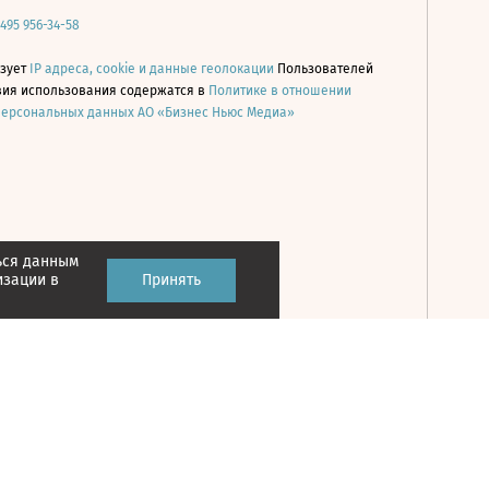
 495 956-34-58
ьзует
IP адреса, cookie и данные геолокации
Пользователей
овия использования содержатся в
Политике в отношении
персональных данных АО «Бизнес Ньюс Медиа»
ься данным
Принять
изации в