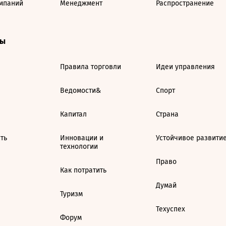
мпаний
Менеджмент
Распространение
ты
Правила торговли
Идеи управления
Ведомости&
Спорт
Капитал
Страна
ть
Инновации и
Устойчивое развити
технологии
Право
Как потратить
Думай
Туризм
Техуспех
Форум