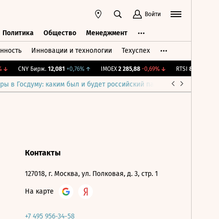
Войти
Политика
Общество
Менеджмент
нность
Инновации и технологии
Техуспех
ть
Политика
Общество
Менеджмент
↓
CNY Бирж.
12,081
+0,76%
↑
IMOEX
2 285,88
-0,69%
↓
RTSI
884,56
-1,27
ры в Госдуму: каким был и будет российский парламент
Война н
Контакты
127018, г. Москва, ул. Полковая, д. 3, стр. 1
На карте
+7 495 956-34-58