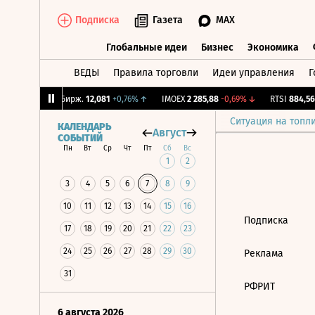
Подписка
Газета
MAX
Глобальные идеи
Бизнес
Экономика
ВЕДЫ
Правила торговли
Идеи управления
Г
Глобальные идеи
Бизнес
Экономик
,99%
↓
CNY Бирж.
12,081
+0,76%
↑
IMOEX
2 285,88
-0,69%
↓
RTSI
884,56
Ситуация на топл
КАЛЕНДАРЬ
Август
СОБЫТИЙ
Пн
Вт
Ср
Чт
Пт
Сб
Вс
1
2
3
4
5
6
7
8
9
10
11
12
13
14
15
16
Подписка
17
18
19
20
21
22
23
24
25
26
27
28
29
30
Реклама
31
РФРИТ
6 августа 2026