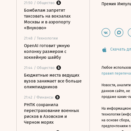
21:50
/ Общество
Премия Импул
Бомбилам запретят
таксовать на вокзалах
Москвы и в аэропорту
«Внуково»
21:48
/ Технологии
OpenAI готовит умную
Скачать дл
колонку размером с
хоккейную шайбу
21:44
/ Общество
Любое использов
правил перепеч
Бюджетные места ведущих
вузов занимает все больше
Новости, аналити
олимпиадников
данном сайте, не
продаже каких-л
21:42
/ Финансы
РНПК сохранила
На информацион
перестрахование военных
технологии (инф
рисков в Азовском и
на основе сбора,
Черном морях
предпочтениям п