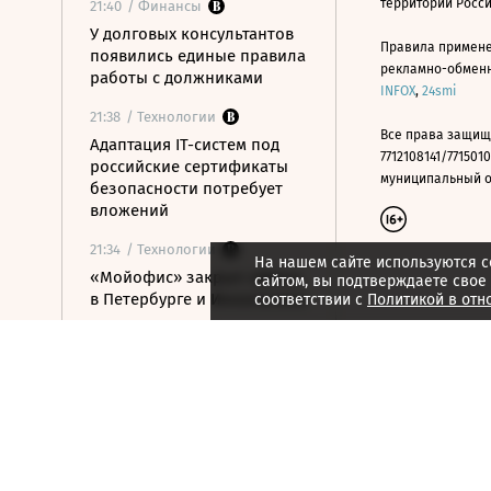
территории Росс
21:40
/ Финансы
У долговых консультантов
Правила примене
появились единые правила
рекламно-обменно
работы с должниками
INFOX
,
24smi
21:38
/ Технологии
Все права защищ
Адаптация IT-систем под
7712108141/7715010
российские сертификаты
муниципальный окр
безопасности потребует
вложений
21:34
/ Технологии
На нашем сайте используются c
«Мойофис» закрыл офисы
сайтом, вы подтверждаете свое
в Петербурге и Иннополисе
соответствии с
Политикой в отн
21:33
/ Политика
Россия поддержала
расширение
авиасообщения с
Казахстаном
21:28
/ Недвижимость