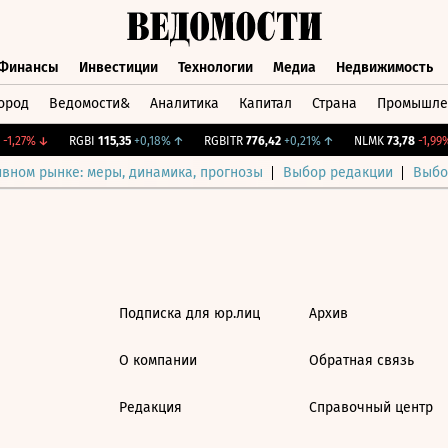
Финансы
Инвестиции
Технологии
Медиа
Недвижимость
ород
Ведомости&
Аналитика
Капитал
Страна
Промышле
а
Финансы
Инвестиции
Технологии
Медиа
Недвижимос
-1,27%
↓
RGBI
115,35
+0,18%
↑
RGBITR
776,42
+0,21%
↑
NLMK
73,78
-1,99%
ивном рынке: меры, динамика, прогнозы
Выбор редакции
Выбо
Подписка для юр.лиц
Архив
О компании
Обратная связь
Редакция
Справочный центр