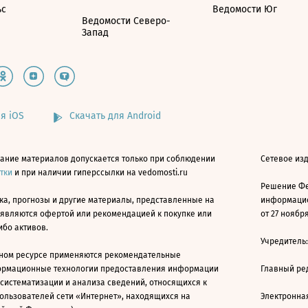
ьс
Ведомости Юг
Ведомости Северо-
Запад
я iOS
Скачать для Android
ание материалов допускается только при соблюдении
Сетевое изд
атки
и при наличии гиперссылки на vedomosti.ru
Решение Фе
ка, прогнозы и другие материалы, представленные на
информацио
 являются офертой или рекомендацией к покупке или
от 27 ноября
ибо активов.
Учредитель
ном ресурсе применяются рекомендательные
ормационные технологии предоставления информации
Главный ре
 систематизации и анализа сведений, относящихся к
ользователей сети «Интернет», находящихся на
Электронна