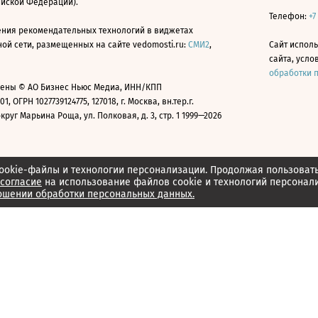
ийской Федерации).
Телефон:
+7
ния рекомендательных технологий в виджетах
й сети, размещенных на сайте vedomosti.ru:
СМИ2
,
Сайт испол
сайта, усл
обработки 
ены © АО Бизнес Ньюс Медиа, ИНН/КПП
01, ОГРН 1027739124775, 127018, г. Москва, вн.тер.г.
уг Марьина Роща, ул. Полковая, д. 3, стр. 1 1999—2026
ookie-файлы и технологии персонализации. Продолжая пользоват
согласие
на использование файлов cookie и технологий персонал
ошении обработки персональных данных.