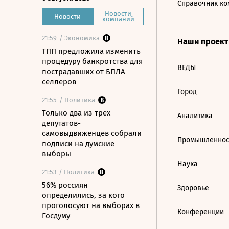
Справочник ко
Новости
Новости
компаний
21:59
/ Экономика
Наши проек
ТПП предложила изменить
процедуру банкротства для
ВЕДЫ
пострадавших от БПЛА
селлеров
Город
21:55
/ Политика
Только два из трех
Аналитика
депутатов-
самовыдвиженцев собрали
Промышленнос
подписи на думские
выборы
Наука
21:53
/ Политика
56% россиян
Здоровье
определились, за кого
проголосуют на выборах в
Конференции
Госдуму