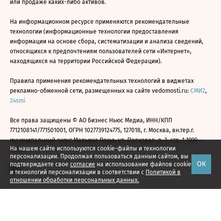
или продаже каких-либо активов.
На информационном ресурсе применяются рекомендательные
технологии (информационные технологии предоставления
информации на основе сбора, систематизации и анализа сведений,
относящихся к предпочтениям пользователей сети «Интернет»,
находящихся на территории Российской Федерации).
Правила применения рекомендательных технологий в виджетах
рекламно-обменной сети, размещенных на сайте vedomosti.ru:
СМИ2
,
24smi
Все права защищены © АО Бизнес Ньюс Медиа, ИНН/КПП
7712108141/771501001, ОГРН 1027739124775, 127018, г. Москва, вн.тер.г.
муниципальный округ Марьина Роща, ул. Полковая, д. 3, стр. 1 1999—
На нашем сайте используются cookie-файлы и технологии
2026
персонализации. Продолжая пользоваться данным сайтом, вы
ОК
подтверждаете свое
согласие
на использование файлов cookie
и технологий персонализации в соответствии с
Политикой в
отношении обработки персональных данных.