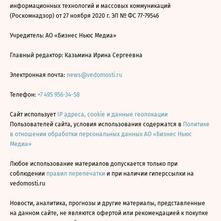
информационных технологий и массовых коммуникаций
(Роскомнадзор) от 27 ноября 2020 г. ЭЛ № ФС 77-79546
Учредитель: АО «Бизнес Ньюс Медиа»
Главный редактор: Казьмина Ирина Сергеевна
Электронная почта:
news@vedomosti.ru
Телефон:
+7 495 956-34-58
Сайт использует
IP адреса, cookie и данные геолокации
Пользователей сайта, условия использования содержатся в
Политике
в отношении обработки персональных данных АО «Бизнес Ньюс
Медиа»
Любое использование материалов допускается только при
соблюдении
правил перепечатки
и при наличии гиперссылки на
vedomosti.ru
Новости, аналитика, прогнозы и другие материалы, представленные
на данном сайте, не являются офертой или рекомендацией к покупке