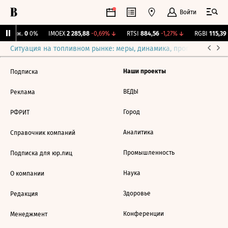
Войти
Y Бирж.
0
0%
IMOEX
2 285,88
-0,69%
↓
RTSI
884,56
-1,27%
↓
RGBI
115,39
Ситуация на топливном рынке: меры, динамика, прогнозы
Выб
Наши проекты
Подписка
ВЕДЫ
Реклама
Город
РФРИТ
Аналитика
Справочник компаний
Промышленность
Подписка для юр.лиц
Наука
О компании
Здоровье
Редакция
Конференции
Менеджмент