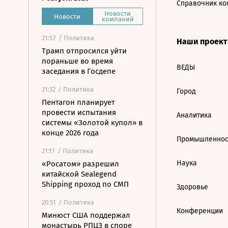
Справочник ко
Новости
Новости
компаний
21:57
/ Политика
Наши проек
Трамп отпросился уйти
пораньше во время
ВЕДЫ
заседания в Госдепе
21:32
/ Политика
Город
Пентагон планирует
провести испытания
Аналитика
системы «Золотой купол» в
конце 2026 года
Промышленнос
21:17
/ Политика
Наука
«Росатом» разрешил
китайской Sealegend
Shipping проход по СМП
Здоровье
20:51
/ Политика
Конференции
Минюст США поддержал
монастырь РПЦЗ в споре