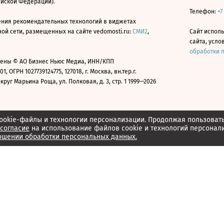
ийской Федерации).
Телефон:
+7
ния рекомендательных технологий в виджетах
й сети, размещенных на сайте vedomosti.ru:
СМИ2
,
Сайт испол
сайта, усл
обработки 
ены © АО Бизнес Ньюс Медиа, ИНН/КПП
01, ОГРН 1027739124775, 127018, г. Москва, вн.тер.г.
уг Марьина Роща, ул. Полковая, д. 3, стр. 1 1999—2026
ookie-файлы и технологии персонализации. Продолжая пользоват
согласие
на использование файлов cookie и технологий персонал
ошении обработки персональных данных.