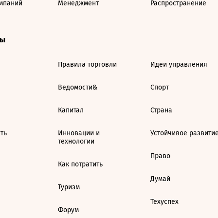
мпаний
Менеджмент
Распространение
ты
Правила торговли
Идеи управления
Ведомости&
Спорт
Капитал
Страна
ть
Инновации и
Устойчивое развити
технологии
Право
Как потратить
Думай
Туризм
Техуспех
Форум