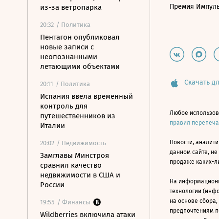
Премия Импул
из-за ветропарка
20:32
/ Политика
Пентагон опубликовал
новые записи с
неопознанными
летающими объектами
Скачать дл
20:11
/ Политика
Испания ввела временный
контроль для
Любое использов
путешественников из
правил перепеч
Италии
Новости, аналити
20:02
/ Недвижимость
данном сайте, не
Замглавы Минстроя
продаже каких-л
сравнил качество
недвижимости в США и
На информацион
России
технологии (инф
на основе сбора,
19:55
/ Финансы
предпочтениям п
Wildberries включила атаки