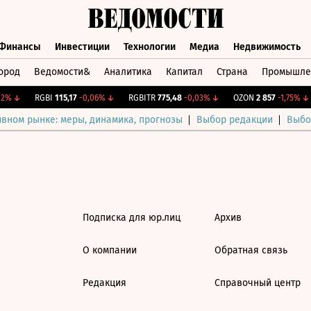
Финансы
Инвестиции
Технологии
Медиа
Недвижимость
ород
Ведомости&
Аналитика
Капитал
Страна
Промышле
а
Финансы
Инвестиции
Технологии
Медиа
Недвижимос
2%
↓
RGBI
115,17
-0,06%
↓
RGBITR
775,48
-0,03%
↓
OZON
2 857
-1,75%
↓
ивном рынке: меры, динамика, прогнозы
Выбор редакции
Выбо
Подписка для юр.лиц
Архив
О компании
Обратная связь
Редакция
Справочный центр