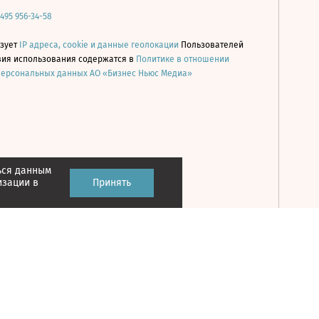
 495 956-34-58
ьзует
IP адреса, cookie и данные геолокации
Пользователей
овия использования содержатся в
Политике в отношении
персональных данных АО «Бизнес Ньюс Медиа»
ься данным
Принять
изации в