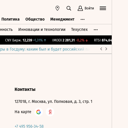
Войти
Политика
Общество
Менеджмент
нность
Инновации и технологии
Техуспех
ть
Политика
Общество
Менеджмент
CNY Бирж.
12,239
+1,31%
↑
IMOEX
2 281,31
-0,2%
↓
RTSI
874,64
-1,12%
↓
ры в Госдуму: каким был и будет российский парламент
Война н
Контакты
127018, г. Москва, ул. Полковая, д. 3, стр. 1
На карте
+7 495 956-34-58