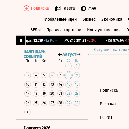
Подписка
Газета
MAX
Глобальные идеи
Бизнес
Экономика
ВЕДЫ
Правила торговли
Идеи управления
Г
Глобальные идеи
Бизнес
Экономик
75%
↓
CNY Бирж.
12,239
+1,31%
↑
IMOEX
2 281,31
-0,2%
↓
RTSI
874,64
-1,1
Ситуация на топл
КАЛЕНДАРЬ
Август
СОБЫТИЙ
Пн
Вт
Ср
Чт
Пт
Сб
Вс
1
2
3
4
5
6
7
8
9
10
11
12
13
14
15
16
Подписка
17
18
19
20
21
22
23
24
25
26
27
28
29
30
Реклама
31
РФРИТ
7 августа 2026