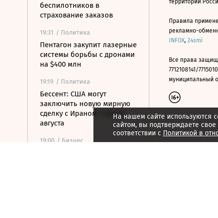
территории Росс
беспилотников в
страхование заказов
Правила примене
рекламно-обменно
19:31
/ Политика
INFOX
,
24smi
Пентагон закупит лазерные
системы борьбы с дронами
Все права защищ
на $400 млн
7712108141/7715010
муниципальный окр
19:19
/ Политика
Бессент: США могут
заключить новую мирную
сделку с Ираном 7 или 8
На нашем сайте используются c
августа
сайтом, вы подтверждаете свое
соответствии с
Политикой в отн
19:00
/ Бизнес
Аукцион по продаже
Рижского вокзала вновь не
состоялся
18:44
/ Политика
В Раде призвали Федорова
отправиться служить в ВСУ