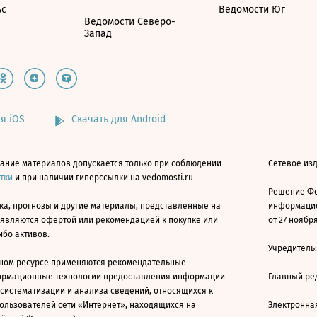
ьс
Ведомости Юг
Ведомости Северо-
Запад
я iOS
Скачать для Android
ание материалов допускается только при соблюдении
Сетевое изд
атки
и при наличии гиперссылки на vedomosti.ru
Решение Фе
ка, прогнозы и другие материалы, представленные на
информацио
 являются офертой или рекомендацией к покупке или
от 27 ноября
ибо активов.
Учредитель
ном ресурсе применяются рекомендательные
ормационные технологии предоставления информации
Главный ре
 систематизации и анализа сведений, относящихся к
ользователей сети «Интернет», находящихся на
Электронна