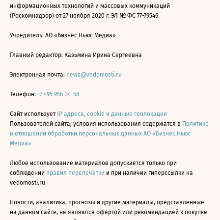
информационных технологий и массовых коммуникаций
(Роскомнадзор) от 27 ноября 2020 г. ЭЛ № ФС 77-79546
Учредитель: АО «Бизнес Ньюс Медиа»
Главный редактор: Казьмина Ирина Сергеевна
Электронная почта:
news@vedomosti.ru
Телефон:
+7 495 956-34-58
Сайт использует
IP адреса, cookie и данные геолокации
Пользователей сайта, условия использования содержатся в
Политике
в отношении обработки персональных данных АО «Бизнес Ньюс
Медиа»
Любое использование материалов допускается только при
соблюдении
правил перепечатки
и при наличии гиперссылки на
vedomosti.ru
Новости, аналитика, прогнозы и другие материалы, представленные
на данном сайте, не являются офертой или рекомендацией к покупке