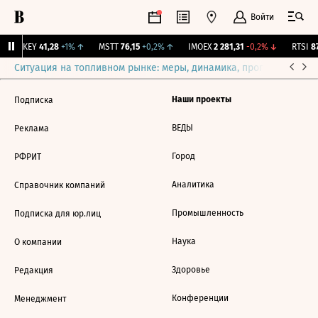
Войти
OKEY
41,28
+1%
↑
MSTT
76,15
+0,2%
↑
IMOEX
2 281,31
-0,2%
↓
RTSI
87
Ситуация на топливном рынке: меры, динамика, прогнозы
Выб
Наши проекты
Подписка
ВЕДЫ
Реклама
Город
РФРИТ
Аналитика
Справочник компаний
Промышленность
Подписка для юр.лиц
Наука
О компании
Здоровье
Редакция
Конференции
Менеджмент