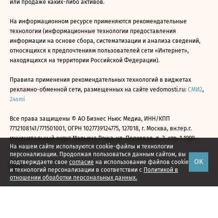
или продаже каких-либо активов.
На информационном ресурсе применяются рекомендательные
технологии (информационные технологии предоставления
информации на основе сбора, систематизации и анализа сведений,
относящихся к предпочтениям пользователей сети «Интернет»,
находящихся на территории Российской Федерации).
Правила применения рекомендательных технологий в виджетах
рекламно-обменной сети, размещенных на сайте vedomosti.ru:
СМИ2
,
24smi
Все права защищены © АО Бизнес Ньюс Медиа, ИНН/КПП
7712108141/771501001, ОГРН 1027739124775, 127018, г. Москва, вн.тер.г.
муниципальный округ Марьина Роща, ул. Полковая, д. 3, стр. 1 1999—
На нашем сайте используются cookie-файлы и технологии
2026
персонализации. Продолжая пользоваться данным сайтом, вы
ОК
подтверждаете свое
согласие
на использование файлов cookie
и технологий персонализации в соответствии с
Политикой в
отношении обработки персональных данных.