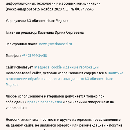
информационных технологий и массовых коммуникаций
(Роскомнадзор) от 27 ноября 2020 г. ЭЛ № ФС 77-79546
Учредитель: АО «Бизнес Ньюс Медиа»
Главный редактор: Казьмина Ирина Сергеевна
Электронная почта:
news@vedomosti.ru
Телефон:
+7 495 956-34-58
Сайт использует
IP адреса, cookie и данные геолокации
Пользователей сайта, условия использования содержатся в
Политике
в отношении обработки персональных данных АО «Бизнес Ньюс
Медиа»
Любое использование материалов допускается только при
соблюдении
правил перепечатки
и при наличии гиперссылки на
vedomosti.ru
Новости, аналитика, прогнозы и другие материалы, представленные
на данном сайте, не являются офертой или рекомендацией к покупке