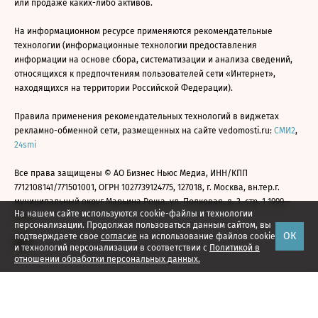
или продаже каких-либо активов.
На информационном ресурсе применяются рекомендательные
технологии (информационные технологии предоставления
информации на основе сбора, систематизации и анализа сведений,
относящихся к предпочтениям пользователей сети «Интернет»,
находящихся на территории Российской Федерации).
Правила применения рекомендательных технологий в виджетах
рекламно-обменной сети, размещенных на сайте vedomosti.ru:
СМИ2
,
24smi
Все права защищены © АО Бизнес Ньюс Медиа, ИНН/КПП
7712108141/771501001, ОГРН 1027739124775, 127018, г. Москва, вн.тер.г.
муниципальный округ Марьина Роща, ул. Полковая, д. 3, стр. 1 1999—
На нашем сайте используются cookie-файлы и технологии
2026
персонализации. Продолжая пользоваться данным сайтом, вы
ОК
подтверждаете свое
согласие
на использование файлов cookie
и технологий персонализации в соответствии с
Политикой в
отношении обработки персональных данных.