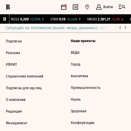
Войти
↑
RGSS
0,209
+2,05%
↑
UTAR
9,19
+0,44%
↑
IMOEX
2 281,31
-0,2%
↓
R
Ситуация на топливном рынке: меры, динамика, прогнозы
Выб
Наши проекты
Подписка
ВЕДЫ
Реклама
Город
РФРИТ
Аналитика
Справочник компаний
Промышленность
Подписка для юр.лиц
Наука
О компании
Здоровье
Редакция
Конференции
Менеджмент