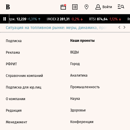
Войти
NY Бирж.
12,239
+1,31%
↑
IMOEX
2 281,31
-0,2%
↓
RTSI
874,64
-1,12%
↓
RG
Ситуация на топливном рынке: меры, динамика, прогнозы
Выб
Наши проекты
Подписка
ВЕДЫ
Реклама
Город
РФРИТ
Аналитика
Справочник компаний
Промышленность
Подписка для юр.лиц
Наука
О компании
Здоровье
Редакция
Конференции
Менеджмент