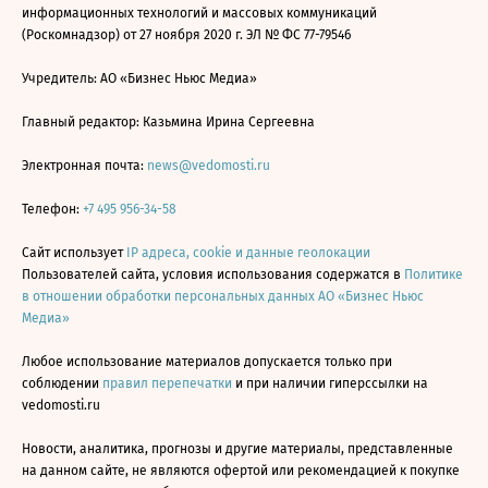
информационных технологий и массовых коммуникаций
(Роскомнадзор) от 27 ноября 2020 г. ЭЛ № ФС 77-79546
Учредитель: АО «Бизнес Ньюс Медиа»
Главный редактор: Казьмина Ирина Сергеевна
Электронная почта:
news@vedomosti.ru
Телефон:
+7 495 956-34-58
Сайт использует
IP адреса, cookie и данные геолокации
Пользователей сайта, условия использования содержатся в
Политике
в отношении обработки персональных данных АО «Бизнес Ньюс
Медиа»
Любое использование материалов допускается только при
соблюдении
правил перепечатки
и при наличии гиперссылки на
vedomosti.ru
Новости, аналитика, прогнозы и другие материалы, представленные
на данном сайте, не являются офертой или рекомендацией к покупке