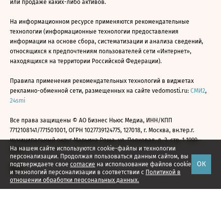
или продаже каких-либо активов.
На информационном ресурсе применяются рекомендательные
технологии (информационные технологии предоставления
информации на основе сбора, систематизации и анализа сведений,
относящихся к предпочтениям пользователей сети «Интернет»,
находящихся на территории Российской Федерации).
Правила применения рекомендательных технологий в виджетах
рекламно-обменной сети, размещенных на сайте vedomosti.ru:
СМИ2
,
24smi
Все права защищены © АО Бизнес Ньюс Медиа, ИНН/КПП
7712108141/771501001, ОГРН 1027739124775, 127018, г. Москва, вн.тер.г.
муниципальный округ Марьина Роща, ул. Полковая, д. 3, стр. 1 1999—
На нашем сайте используются cookie-файлы и технологии
2026
персонализации. Продолжая пользоваться данным сайтом, вы
ОК
подтверждаете свое
согласие
на использование файлов cookie
и технологий персонализации в соответствии с
Политикой в
отношении обработки персональных данных.