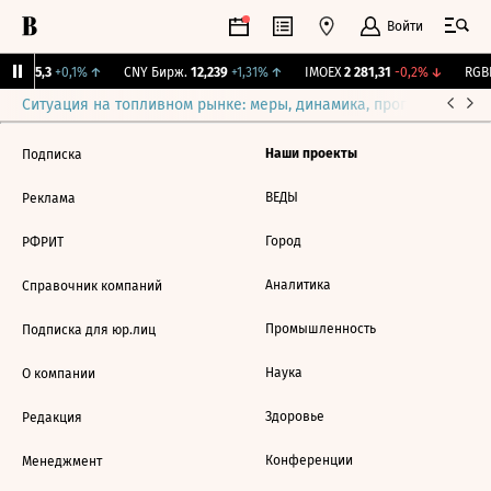
Войти
BI
115,3
+0,1%
↑
CNY Бирж.
12,239
+1,31%
↑
IMOEX
2 281,31
-0,2%
↓
RGBI
Ситуация на топливном рынке: меры, динамика, прогнозы
Выб
Наши проекты
Подписка
ВЕДЫ
Реклама
Город
РФРИТ
Аналитика
Справочник компаний
Промышленность
Подписка для юр.лиц
Наука
О компании
Здоровье
Редакция
Конференции
Менеджмент