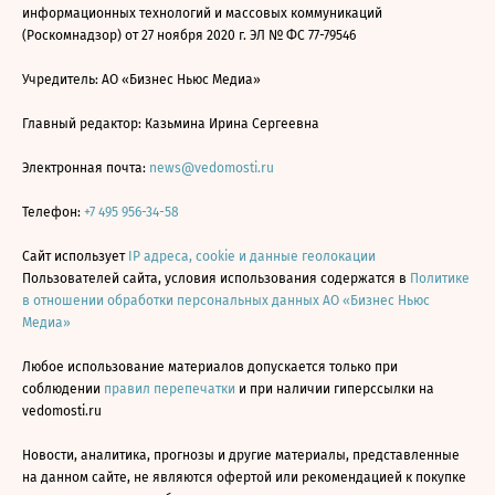
информационных технологий и массовых коммуникаций
(Роскомнадзор) от 27 ноября 2020 г. ЭЛ № ФС 77-79546
Учредитель: АО «Бизнес Ньюс Медиа»
Главный редактор: Казьмина Ирина Сергеевна
Электронная почта:
news@vedomosti.ru
Телефон:
+7 495 956-34-58
Сайт использует
IP адреса, cookie и данные геолокации
Пользователей сайта, условия использования содержатся в
Политике
в отношении обработки персональных данных АО «Бизнес Ньюс
Медиа»
Любое использование материалов допускается только при
соблюдении
правил перепечатки
и при наличии гиперссылки на
vedomosti.ru
Новости, аналитика, прогнозы и другие материалы, представленные
на данном сайте, не являются офертой или рекомендацией к покупке