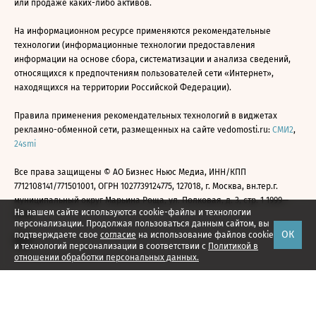
или продаже каких-либо активов.
На информационном ресурсе применяются рекомендательные
технологии (информационные технологии предоставления
информации на основе сбора, систематизации и анализа сведений,
относящихся к предпочтениям пользователей сети «Интернет»,
находящихся на территории Российской Федерации).
Правила применения рекомендательных технологий в виджетах
рекламно-обменной сети, размещенных на сайте vedomosti.ru:
СМИ2
,
24smi
Все права защищены © АО Бизнес Ньюс Медиа, ИНН/КПП
7712108141/771501001, ОГРН 1027739124775, 127018, г. Москва, вн.тер.г.
муниципальный округ Марьина Роща, ул. Полковая, д. 3, стр. 1 1999—
На нашем сайте используются cookie-файлы и технологии
2026
персонализации. Продолжая пользоваться данным сайтом, вы
ОК
подтверждаете свое
согласие
на использование файлов cookie
и технологий персонализации в соответствии с
Политикой в
отношении обработки персональных данных.