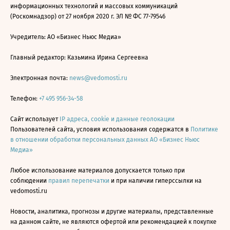
информационных технологий и массовых коммуникаций
(Роскомнадзор) от 27 ноября 2020 г. ЭЛ № ФС 77-79546
Учредитель: АО «Бизнес Ньюс Медиа»
Главный редактор: Казьмина Ирина Сергеевна
Электронная почта:
news@vedomosti.ru
Телефон:
+7 495 956-34-58
Сайт использует
IP адреса, cookie и данные геолокации
Пользователей сайта, условия использования содержатся в
Политике
в отношении обработки персональных данных АО «Бизнес Ньюс
Медиа»
Любое использование материалов допускается только при
соблюдении
правил перепечатки
и при наличии гиперссылки на
vedomosti.ru
Новости, аналитика, прогнозы и другие материалы, представленные
на данном сайте, не являются офертой или рекомендацией к покупке