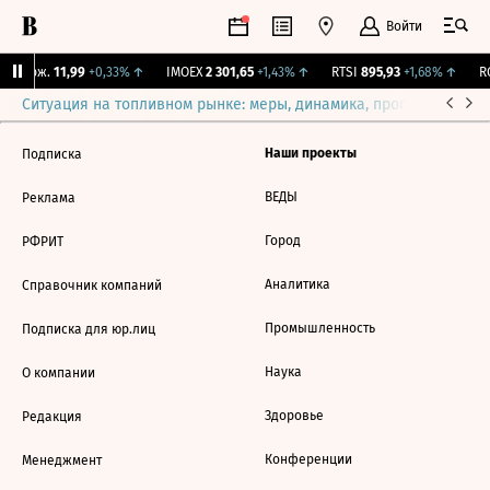
Войти
Y Бирж.
11,99
+0,33%
↑
IMOEX
2 301,65
+1,43%
↑
RTSI
895,93
+1,68%
↑
RG
Ситуация на топливном рынке: меры, динамика, прогнозы
Выб
Наши проекты
Подписка
ВЕДЫ
Реклама
Город
РФРИТ
Аналитика
Справочник компаний
Промышленность
Подписка для юр.лиц
Наука
О компании
Здоровье
Редакция
Конференции
Менеджмент