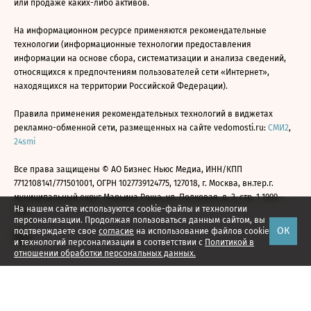
или продаже каких-либо активов.
На информационном ресурсе применяются рекомендательные
технологии (информационные технологии предоставления
информации на основе сбора, систематизации и анализа сведений,
относящихся к предпочтениям пользователей сети «Интернет»,
находящихся на территории Российской Федерации).
Правила применения рекомендательных технологий в виджетах
рекламно-обменной сети, размещенных на сайте vedomosti.ru:
СМИ2
,
24smi
Все права защищены © АО Бизнес Ньюс Медиа, ИНН/КПП
7712108141/771501001, ОГРН 1027739124775, 127018, г. Москва, вн.тер.г.
муниципальный округ Марьина Роща, ул. Полковая, д. 3, стр. 1 1999—
На нашем сайте используются cookie-файлы и технологии
2026
персонализации. Продолжая пользоваться данным сайтом, вы
ОК
подтверждаете свое
согласие
на использование файлов cookie
и технологий персонализации в соответствии с
Политикой в
отношении обработки персональных данных.