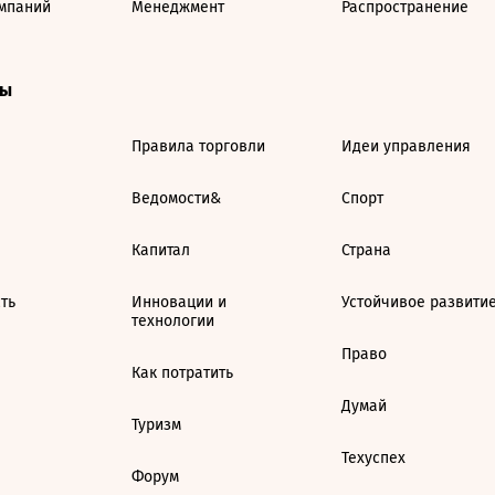
мпаний
Менеджмент
Распространение
ты
Правила торговли
Идеи управления
Ведомости&
Спорт
Капитал
Страна
ть
Инновации и
Устойчивое развити
технологии
Право
Как потратить
Думай
Туризм
Техуспех
Форум