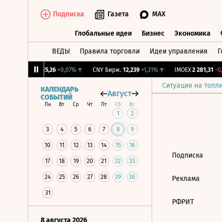
Подписка
Газета
MAX
Глобальные идеи
Бизнес
Экономика
ВЕДЫ
Правила торговли
Идеи управления
Г
Глобальные идеи
Бизнес
Экономик
2%
↓
RGBI
115,26
+0,07%
↑
CNY Бирж.
12,239
+1,31%
↑
IMOEX
2 281,31
-0,
Ситуация на топл
КАЛЕНДАРЬ
Август
СОБЫТИЙ
Пн
Вт
Ср
Чт
Пт
Сб
Вс
1
2
3
4
5
6
7
8
9
10
11
12
13
14
15
16
Подписка
17
18
19
20
21
22
23
24
25
26
27
28
29
30
Реклама
31
РФРИТ
8 августа 2026