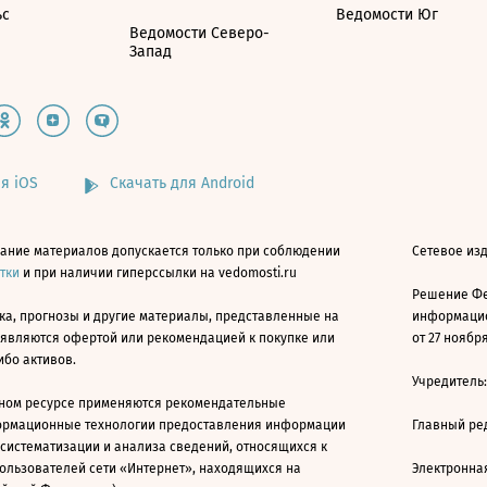
ьс
Ведомости Юг
Ведомости Северо-
Запад
я iOS
Скачать для Android
ание материалов допускается только при соблюдении
Сетевое изд
атки
и при наличии гиперссылки на vedomosti.ru
Решение Фе
ка, прогнозы и другие материалы, представленные на
информацио
 являются офертой или рекомендацией к покупке или
от 27 ноября
ибо активов.
Учредитель
ном ресурсе применяются рекомендательные
ормационные технологии предоставления информации
Главный ре
 систематизации и анализа сведений, относящихся к
ользователей сети «Интернет», находящихся на
Электронна