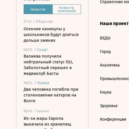
Справочник ко
Новости
Новости
компаний
07:12
/ Общество
Наши проек
Осенние каникулы у
школьников будут длиться
ВЕДЫ
дольше зимних
06:55
/
Спорт
Город
Валиева получила
нейтральный статус ISU,
Аналитика
Заболотный перешел в
медиаклуб Басты
Промышленнос
06:54
/
Страна
Два человека погибли при
Наука
столкновении катеров на
Волге
Здоровье
06:45
/ Бизнес
Из-за жары Европа
Конференции
выкачала из хранилищ