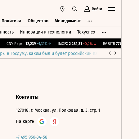
Войти
Политика
Общество
Менеджмент
нность
Инновации и технологии
Техуспех
ть
Политика
Общество
Менеджмент
CNY Бирж.
12,239
+1,31%
↑
IMOEX
2 281,31
-0,2%
↓
RGBITR
776,86
+0,16%
ры в Госдуму: каким был и будет российский парламент
Война н
Контакты
127018, г. Москва, ул. Полковая, д. 3, стр. 1
На карте
+7 495 956-34-58