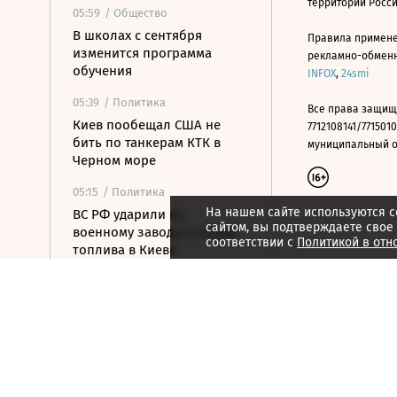
территории Росс
05:59
/ Общество
В школах с сентября
Правила примене
изменится программа
рекламно-обменно
обучения
INFOX
,
24smi
05:39
/ Политика
Все права защищ
Киев пообещал США не
7712108141/7715010
бить по танкерам КТК в
муниципальный окр
Черном море
05:15
/ Политика
На нашем сайте используются c
ВС РФ ударили по
сайтом, вы подтверждаете свое
военному заводу и складу
соответствии с
Политикой в отн
топлива в Киеве
04:48
/ Политика
На подлете к Москве
уничтожены еще шесть
БПЛА
04:32
/ Общество
С царским размахом: от