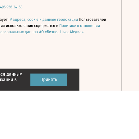
 495 956-34-58
ьзует
IP адреса, cookie и данные геолокации
Пользователей
овия использования содержатся в
Политике в отношении
персональных данных АО «Бизнес Ньюс Медиа»
ься данным
Принять
изации в