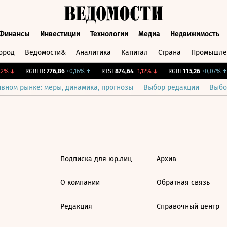
Финансы
Инвестиции
Технологии
Медиа
Недвижимость
ород
Ведомости&
Аналитика
Капитал
Страна
Промышле
а
Финансы
Инвестиции
Технологии
Медиа
Недвижимос
2%
↓
RGBITR
776,86
+0,16%
↑
RTSI
874,64
-1,12%
↓
RGBI
115,26
+0,07%
↑
ивном рынке: меры, динамика, прогнозы
Выбор редакции
Выбо
Подписка для юр.лиц
Архив
О компании
Обратная связь
Редакция
Справочный центр