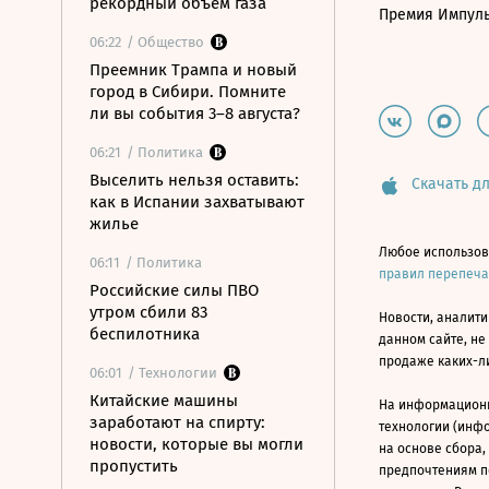
рекордный объем газа
Премия Импул
06:22
/ Общество
Преемник Трампа и новый
город в Сибири. Помните
ли вы события 3–8 августа?
06:21
/ Политика
Выселить нельзя оставить:
Скачать дл
как в Испании захватывают
жилье
Любое использов
06:11
/ Политика
правил перепеч
Российские силы ПВО
утром сбили 83
Новости, аналити
беспилотника
данном сайте, не
продаже каких-л
06:01
/ Технологии
Китайские машины
На информацион
заработают на спирту:
технологии (инф
новости, которые вы могли
на основе сбора,
пропустить
предпочтениям п