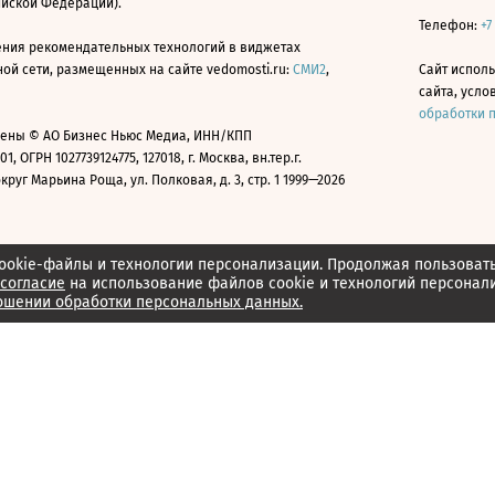
ийской Федерации).
Телефон:
+7
ния рекомендательных технологий в виджетах
й сети, размещенных на сайте vedomosti.ru:
СМИ2
,
Сайт испол
сайта, усл
обработки 
ены © АО Бизнес Ньюс Медиа, ИНН/КПП
01, ОГРН 1027739124775, 127018, г. Москва, вн.тер.г.
уг Марьина Роща, ул. Полковая, д. 3, стр. 1 1999—2026
ookie-файлы и технологии персонализации. Продолжая пользоват
согласие
на использование файлов cookie и технологий персонал
ошении обработки персональных данных.