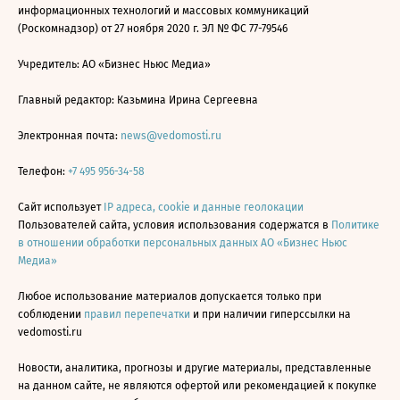
информационных технологий и массовых коммуникаций
(Роскомнадзор) от 27 ноября 2020 г. ЭЛ № ФС 77-79546
Учредитель: АО «Бизнес Ньюс Медиа»
Главный редактор: Казьмина Ирина Сергеевна
Электронная почта:
news@vedomosti.ru
Телефон:
+7 495 956-34-58
Сайт использует
IP адреса, cookie и данные геолокации
Пользователей сайта, условия использования содержатся в
Политике
в отношении обработки персональных данных АО «Бизнес Ньюс
Медиа»
Любое использование материалов допускается только при
соблюдении
правил перепечатки
и при наличии гиперссылки на
vedomosti.ru
Новости, аналитика, прогнозы и другие материалы, представленные
на данном сайте, не являются офертой или рекомендацией к покупке