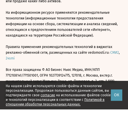
или продаже каких-либо активов.
На информационном ресурсе применяются рекомендательные
технологии (информационные технологии предоставления
информации на основе сбора, систематизации и анализа сведений,
относящихся к предпочтениям пользователей сети «Интернет»,
находящихся на территории Российской Федерации).
Правила применения рекомендательных технологий в виджетах
рекламно-обменной сети, размещенных на сайте vedomosti.ru:
СМИ2
,
24smi
Все права защищены © АО Бизнес Ньюс Медиа, ИНН/КПП
7712108141/771501001, ОГРН 1027739124775, 127018, г. Москва, вн.тер.г.
муниципальный округ Марьина Роща, ул. Полковая, д. 3, стр. 1 1999—
На нашем сайте используются cookie-файлы и технологии
2026
персонализации. Продолжая пользоваться данным сайтом, вы
ОК
подтверждаете свое
согласие
на использование файлов cookie
и технологий персонализации в соответствии с
Политикой в
отношении обработки персональных данных.