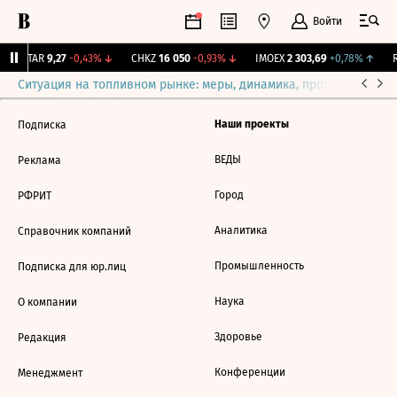
Войти
UTAR
9,27
-0,43%
↓
CHKZ
16 050
-0,93%
↓
IMOEX
2 303,69
+0,78%
↑
R
Ситуация на топливном рынке: меры, динамика, прогнозы
Выб
Наши проекты
Подписка
ВЕДЫ
Реклама
Город
РФРИТ
Аналитика
Справочник компаний
Промышленность
Подписка для юр.лиц
Наука
О компании
Здоровье
Редакция
Конференции
Менеджмент