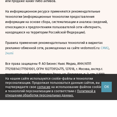
или продаже каких-либо активов.
На информационном ресурсе применяются рекомендательные
технологии (информационные технологии предоставления
информации на основе сбора, систематизации и анализа сведений,
относящихся к предпочтениям пользователей сети «Интернет»,
находящихся на территории Российской Федерации).
Правила применения рекомендательных технологий в виджетах
рекламно-обменной сети, размещенных на сайте vedomosti.ru:
СМИ2
,
24smi
Все права защищены © АО Бизнес Ньюс Медиа, ИНН/КПП
7712108141/771501001, ОГРН 1027739124775, 127018, г. Москва, вн.тер.г.
муниципальный округ Марьина Роща, ул. Полковая, д. 3, стр. 1 1999—
На нашем сайте используются cookie-файлы и технологии
2026
персонализации. Продолжая пользоваться данным сайтом, вы
ОК
подтверждаете свое
согласие
на использование файлов cookie
и технологий персонализации в соответствии с
Политикой в
отношении обработки персональных данных.