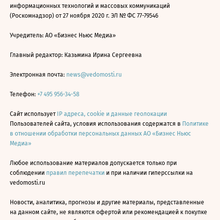
информационных технологий и массовых коммуникаций
(Роскомнадзор) от 27 ноября 2020 г. ЭЛ № ФС 77-79546
Учредитель: АО «Бизнес Ньюс Медиа»
Главный редактор: Казьмина Ирина Сергеевна
Электронная почта:
news@vedomosti.ru
Телефон:
+7 495 956-34-58
Сайт использует
IP адреса, cookie и данные геолокации
Пользователей сайта, условия использования содержатся в
Политике
в отношении обработки персональных данных АО «Бизнес Ньюс
Медиа»
Любое использование материалов допускается только при
соблюдении
правил перепечатки
и при наличии гиперссылки на
vedomosti.ru
Новости, аналитика, прогнозы и другие материалы, представленные
на данном сайте, не являются офертой или рекомендацией к покупке