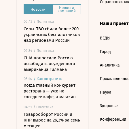
Справочник ко
Новости
Новости
компаний
05:42
/ Политика
Наши проек
Силы ПВО сбили более 200
украинских беспилотников
ВЕДЫ
над регионами России
05:34
/ Политика
Город
США попросили Россию
освободить осужденного
Аналитика
американца Гилмана
Промышленнос
05:14
/
Как потратить
Когда главный конкурент
ресторана — уже не
Наука
соседнее кафе, а магазин
Здоровье
04:51
/ Политика
Товарооборот России и
Конференции
КНР вырос на 26,3% за семь
месяцев