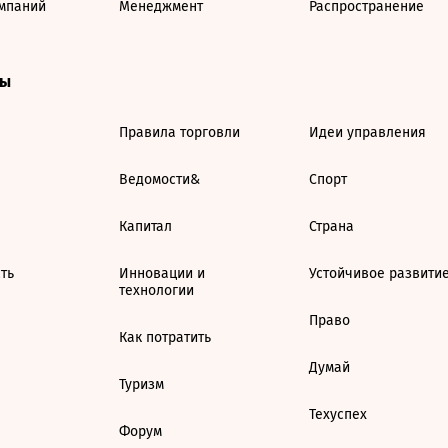
мпаний
Менеджмент
Распространение
ты
Правила торговли
Идеи управления
Ведомости&
Спорт
Капитал
Страна
ть
Инновации и
Устойчивое развити
технологии
Право
Как потратить
Думай
Туризм
Техуспех
Форум