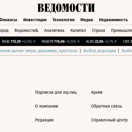
Финансы
Инвестиции
Технологии
Медиа
Недвижимость
ород
Ведомости&
Аналитика
Капитал
Страна
Промышле
а
Финансы
Инвестиции
Технологии
Медиа
Недвижимос
RGBI
115,39
+0,13%
↑
RGBITR
776,96
+0,16%
↑
ALRS
22,96
+0,7%
↑
CNY Б
ивном рынке: меры, динамика, прогнозы
Выбор редакции
Выбо
Подписка для юр.лиц
Архив
О компании
Обратная связь
Редакция
Справочный центр