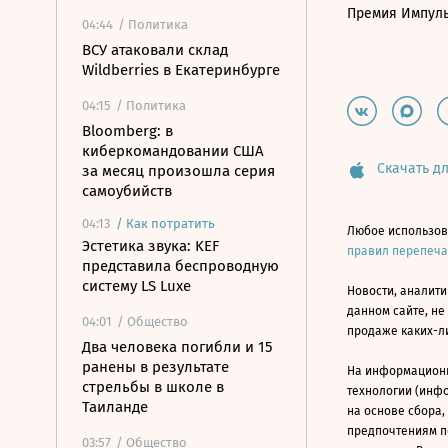
Премия Импул
04:44
/ Политика
ВСУ атаковали склад
Wildberries в Екатеринбурге
04:15
/ Политика
Bloomberg: в
киберкомандовании США
Скачать дл
за месяц произошла серия
самоубийств
04:13
/
Как потратить
Любое использов
Эстетика звука: KEF
правил перепеч
представила беспроводную
систему LS Luxe
Новости, аналити
данном сайте, не
04:01
/ Общество
продаже каких-л
Два человека погибли и 15
ранены в результате
На информацион
стрельбы в школе в
технологии (инф
Таиланде
на основе сбора,
предпочтениям п
03:57
/ Общество