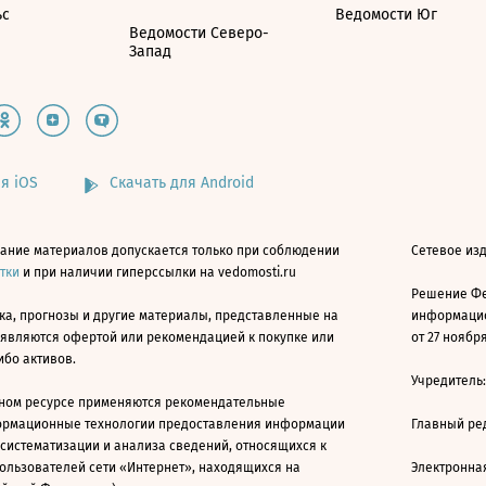
ьс
Ведомости Юг
Ведомости Северо-
Запад
я iOS
Скачать для Android
ание материалов допускается только при соблюдении
Сетевое изд
атки
и при наличии гиперссылки на vedomosti.ru
Решение Фе
ка, прогнозы и другие материалы, представленные на
информацио
 являются офертой или рекомендацией к покупке или
от 27 ноября
ибо активов.
Учредитель
ном ресурсе применяются рекомендательные
ормационные технологии предоставления информации
Главный ре
 систематизации и анализа сведений, относящихся к
ользователей сети «Интернет», находящихся на
Электронна