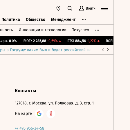
Войти
Политика
Общество
Менеджмент
нность
Инновации и технологии
Техуспех
ть
Политика
Общество
Менеджмент
ирж.
0
0%
IMOEX
2 285,88
-0,69%
↓
RTSI
884,56
-1,27%
↓
RGBI
115,39
+0,1
ры в Госдуму: каким был и будет российский парламент
Война н
Контакты
127018, г. Москва, ул. Полковая, д. 3, стр. 1
На карте
+7 495 956-34-58