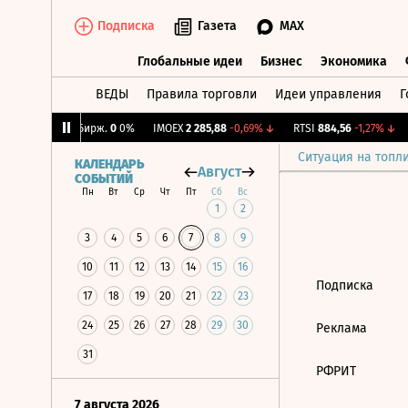
Подписка
Газета
MAX
Глобальные идеи
Бизнес
Экономика
ВЕДЫ
Правила торговли
Идеи управления
Г
Глобальные идеи
Бизнес
Экономик
,7%
↑
CNY Бирж.
0
0%
IMOEX
2 285,88
-0,69%
↓
RTSI
884,56
-1,27%
↓
Ситуация на топл
КАЛЕНДАРЬ
Август
СОБЫТИЙ
Пн
Вт
Ср
Чт
Пт
Сб
Вс
1
2
3
4
5
6
7
8
9
10
11
12
13
14
15
16
Подписка
17
18
19
20
21
22
23
24
25
26
27
28
29
30
Реклама
31
РФРИТ
7 августа 2026