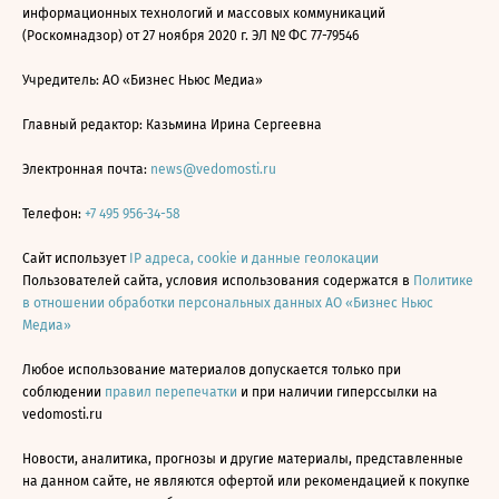
информационных технологий и массовых коммуникаций
(Роскомнадзор) от 27 ноября 2020 г. ЭЛ № ФС 77-79546
Учредитель: АО «Бизнес Ньюс Медиа»
Главный редактор: Казьмина Ирина Сергеевна
Электронная почта:
news@vedomosti.ru
Телефон:
+7 495 956-34-58
Сайт использует
IP адреса, cookie и данные геолокации
Пользователей сайта, условия использования содержатся в
Политике
в отношении обработки персональных данных АО «Бизнес Ньюс
Медиа»
Любое использование материалов допускается только при
соблюдении
правил перепечатки
и при наличии гиперссылки на
vedomosti.ru
Новости, аналитика, прогнозы и другие материалы, представленные
на данном сайте, не являются офертой или рекомендацией к покупке