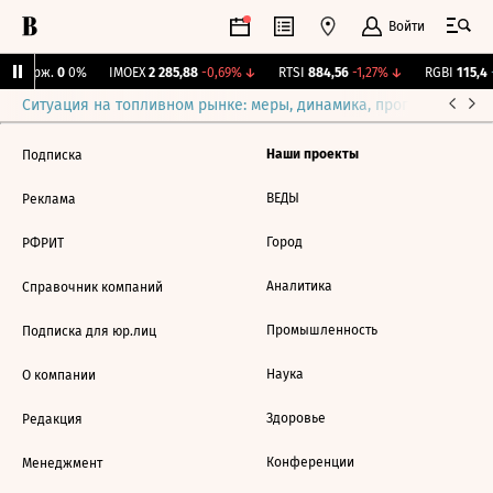
Войти
Y Бирж.
0
0%
IMOEX
2 285,88
-0,69%
↓
RTSI
884,56
-1,27%
↓
RGBI
115,4
+
Ситуация на топливном рынке: меры, динамика, прогнозы
Выб
Наши проекты
Подписка
ВЕДЫ
Реклама
Город
РФРИТ
Аналитика
Справочник компаний
Промышленность
Подписка для юр.лиц
Наука
О компании
Здоровье
Редакция
Конференции
Менеджмент