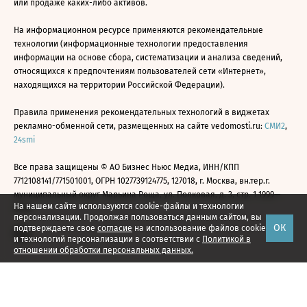
или продаже каких-либо активов.
На информационном ресурсе применяются рекомендательные
технологии (информационные технологии предоставления
информации на основе сбора, систематизации и анализа сведений,
относящихся к предпочтениям пользователей сети «Интернет»,
находящихся на территории Российской Федерации).
Правила применения рекомендательных технологий в виджетах
рекламно-обменной сети, размещенных на сайте vedomosti.ru:
СМИ2
,
24smi
Все права защищены © АО Бизнес Ньюс Медиа, ИНН/КПП
7712108141/771501001, ОГРН 1027739124775, 127018, г. Москва, вн.тер.г.
муниципальный округ Марьина Роща, ул. Полковая, д. 3, стр. 1 1999—
На нашем сайте используются cookie-файлы и технологии
2026
персонализации. Продолжая пользоваться данным сайтом, вы
ОК
подтверждаете свое
согласие
на использование файлов cookie
и технологий персонализации в соответствии с
Политикой в
отношении обработки персональных данных.