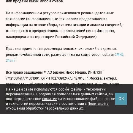
или продаже каких-либо активов.
На информационном ресурсе применяются рекомендательные
технологии (информационные технологии предоставления
информации на основе сбора, систематизации и анализа сведений,
относящихся к предпочтениям пользователей сети «Интернет»,
находящихся на территории Российской Федерации).
Правила применения рекомендательных технологий в виджетах
рекламно-обменной сети, размещенных на сайте vedomosti.ru:
СМИ2
,
24smi
Все права защищены © АО Бизнес Ньюс Медиа, ИНН/КПП
7712108141/771501001, ОГРН 1027739124775, 127018, г. Москва, вн.тер.г.
муниципальный округ Марьина Роща, ул. Полковая, д. 3, стр. 1 1999—
На нашем сайте используются cookie-файлы и технологии
2026
персонализации. Продолжая пользоваться данным сайтом, вы
ОК
подтверждаете свое
согласие
на использование файлов cookie
и технологий персонализации в соответствии с
Политикой в
отношении обработки персональных данных.