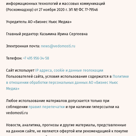
информационных технологий и массовых коммуникаций
(Роскомнадзор) от 27 ноября 2020 г. ЭЛ № ФС 77-79546
Учредитель: АО «Бизнес Ньюс Медиа»
Главный редактор: Казьмина Ирина Сергеевна
Электронная почта:
news@vedomosti.ru
Телефон:
+7 495 956-34-58
Сайт использует
IP адреса, cookie и данные геолокации
Пользователей сайта, условия использования содержатся в
Политике
в отношении обработки персональных данных АО «Бизнес Ньюс
Медиа»
Любое использование материалов допускается только при
соблюдении
правил перепечатки
и при наличии гиперссылки на
vedomosti.ru
Новости, аналитика, прогнозы и другие материалы, представленные
на данном сайте, не являются офертой или рекомендацией к покупке