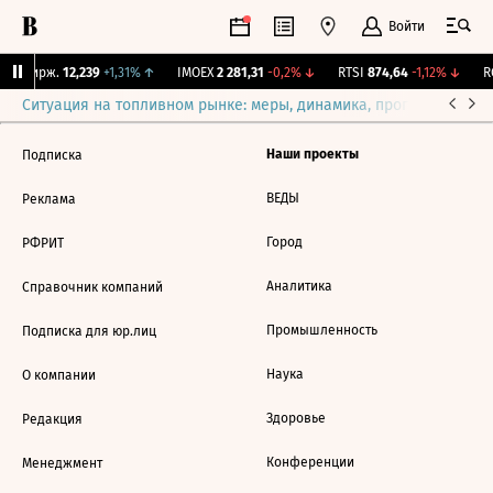
Войти
NY Бирж.
12,239
+1,31%
↑
IMOEX
2 281,31
-0,2%
↓
RTSI
874,64
-1,12%
↓
RG
Ситуация на топливном рынке: меры, динамика, прогнозы
Выб
Наши проекты
Подписка
ВЕДЫ
Реклама
Город
РФРИТ
Аналитика
Справочник компаний
Промышленность
Подписка для юр.лиц
Наука
О компании
Здоровье
Редакция
Конференции
Менеджмент