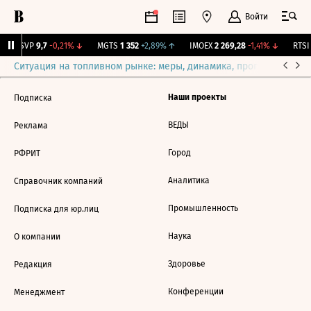
Войти
BISVP
9,7
-0,21%
↓
MGTS
1 352
+2,89%
↑
IMOEX
2 269,28
-1,41%
↓
RTSI
Ситуация на топливном рынке: меры, динамика, прогнозы
Выб
Наши проекты
Подписка
ВЕДЫ
Реклама
Город
РФРИТ
Аналитика
Справочник компаний
Промышленность
Подписка для юр.лиц
Наука
О компании
Здоровье
Редакция
Конференции
Менеджмент