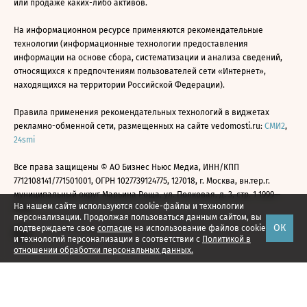
или продаже каких-либо активов.
На информационном ресурсе применяются рекомендательные
технологии (информационные технологии предоставления
информации на основе сбора, систематизации и анализа сведений,
относящихся к предпочтениям пользователей сети «Интернет»,
находящихся на территории Российской Федерации).
Правила применения рекомендательных технологий в виджетах
рекламно-обменной сети, размещенных на сайте vedomosti.ru:
СМИ2
,
24smi
Все права защищены © АО Бизнес Ньюс Медиа, ИНН/КПП
7712108141/771501001, ОГРН 1027739124775, 127018, г. Москва, вн.тер.г.
муниципальный округ Марьина Роща, ул. Полковая, д. 3, стр. 1 1999—
На нашем сайте используются cookie-файлы и технологии
2026
персонализации. Продолжая пользоваться данным сайтом, вы
ОК
подтверждаете свое
согласие
на использование файлов cookie
и технологий персонализации в соответствии с
Политикой в
отношении обработки персональных данных.