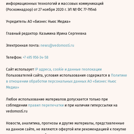
информационных технологий и массовых коммуникаций
(Роскомнадзор) от 27 ноября 2020 г. ЭЛ № ФС 77-79546
Учредитель: АО «Бизнес Ньюс Медиа»
Главный редактор: Казьмина Ирина Сергеевна
Электронная почта:
news@vedomosti.ru
Телефон:
+7 495 956-34-58
Сайт использует
IP адреса, cookie и данные геолокации
Пользователей сайта, условия использования содержатся в
Политике
в отношении обработки персональных данных АО «Бизнес Ньюс
Медиа»
Любое использование материалов допускается только при
соблюдении
правил перепечатки
и при наличии гиперссылки на
vedomosti.ru
Новости, аналитика, прогнозы и другие материалы, представленные
на данном сайте, не являются офертой или рекомендацией к покупке