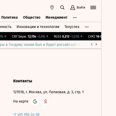
Войти
Политика
Общество
Менеджмент
нность
Инновации и технологии
Техуспех
ть
Политика
Общество
Менеджмент
%
↑
CNY Бирж.
12,154
+0,6%
↑
RGSS
0,212
+1,05%
↑
CHKZ
16 050
-0,93%
ры в Госдуму: каким был и будет российский парламент
Война н
Контакты
127018, г. Москва, ул. Полковая, д. 3, стр. 1
На карте
+7 495 956-34-58