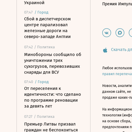
Украиной
Премия Импул
07:47
/
Город
Сбой в диспетчерском
центре парализовал
железные дороги на
северо-западе Англии
07:42
/ Политика
Скачать дл
Минобороны сообщило об
уничтожении трех
сухогрузов, перевозивших
Любое использов
снаряды для ВСУ
правил перепеч
07:40
/
Город
Новости, аналити
От переселения к
данном сайте, не
идентичности: что сделано
продаже каких-л
по программе реновации
за девять лет
На информацион
технологии (инф
07:27
/ Политика
на основе сбора,
Премьер Литвы призвал
предпочтениям п
граждан не беспокоиться