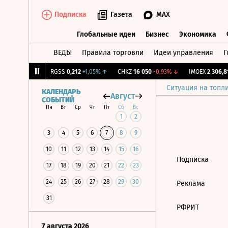
Подписка
Газета
MAX
Глобальные идеи
Бизнес
Экономика
ВЕДЫ
Правила торговли
Идеи управления
Г
Глобальные идеи
Бизнес
Экономик
2,154
+0,6%
↑
RGSS
0,212
+1,05%
↑
CHKZ
16 050
-0,93%
↓
IMOEX
2 306,81
Ситуация на топл
КАЛЕНДАРЬ
Август
СОБЫТИЙ
Пн
Вт
Ср
Чт
Пт
Сб
Вс
1
2
3
4
5
6
7
8
9
10
11
12
13
14
15
16
Подписка
17
18
19
20
21
22
23
24
25
26
27
28
29
30
Реклама
31
РФРИТ
7 августа 2026