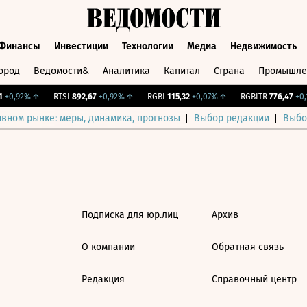
Финансы
Инвестиции
Технологии
Медиа
Недвижимость
ород
Ведомости&
Аналитика
Капитал
Страна
Промышле
а
Финансы
Инвестиции
Технологии
Медиа
Недвижимос
+0,92%
↑
RTSI
892,67
+0,92%
↑
RGBI
115,32
+0,07%
↑
RGBITR
776,47
+0,1
ивном рынке: меры, динамика, прогнозы
Выбор редакции
Выбо
Подписка для юр.лиц
Архив
О компании
Обратная связь
Редакция
Справочный центр