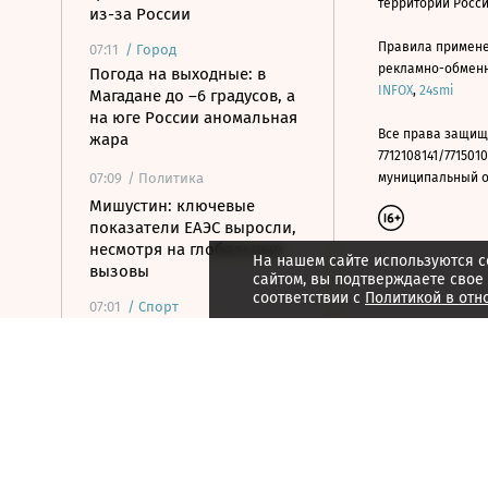
территории Росс
из-за России
Правила примене
07:11
/
Город
рекламно-обменно
Погода на выходные: в
INFOX
,
24smi
Магадане до –6 градусов, а
на юге России аномальная
Все права защищ
жара
7712108141/7715010
07:09
/ Политика
муниципальный окр
Мишустин: ключевые
показатели ЕАЭС выросли,
несмотря на глобальные
На нашем сайте используются c
вызовы
сайтом, вы подтверждаете свое
соответствии с
Политикой в отн
07:01
/
Спорт
Прыгун в воду Терновой
взял второе золото на
Евро, «Реал» переподписал
Винисиуса
07:01
/ Инвестиции
Утренний звон по рынку
акций 7 августа