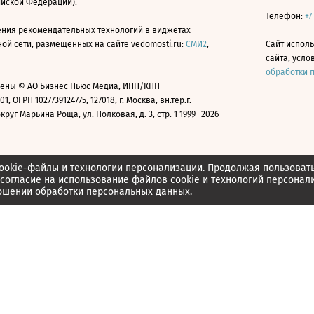
ийской Федерации).
Телефон:
+7
ния рекомендательных технологий в виджетах
й сети, размещенных на сайте vedomosti.ru:
СМИ2
,
Сайт испол
сайта, усл
обработки 
ены © АО Бизнес Ньюс Медиа, ИНН/КПП
01, ОГРН 1027739124775, 127018, г. Москва, вн.тер.г.
уг Марьина Роща, ул. Полковая, д. 3, стр. 1 1999—2026
ookie-файлы и технологии персонализации. Продолжая пользоват
согласие
на использование файлов cookie и технологий персонал
ошении обработки персональных данных.