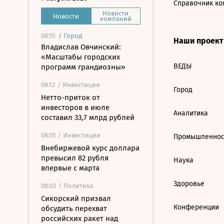
Справочник ко
Новости
Новости
компаний
08:15
/
Город
Наши проек
Владислав Овчинский:
«Масштабы городских
ВЕДЫ
программ грандиозны»
08:12
/ Инвестиции
Город
Нетто-приток от
инвесторов в июле
Аналитика
составил 33,7 млрд рублей
08:10
/ Инвестиции
Промышленнос
Внебиржевой курс доллара
превысил 82 рубля
Наука
впервые с марта
Здоровье
08:02
/ Политика
Сикорский призвал
Конференции
обсудить перехват
российских ракет над