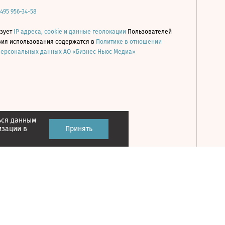
 495 956-34-58
ьзует
IP адреса, cookie и данные геолокации
Пользователей
овия использования содержатся в
Политике в отношении
персональных данных АО «Бизнес Ньюс Медиа»
ься данным
Принять
изации в