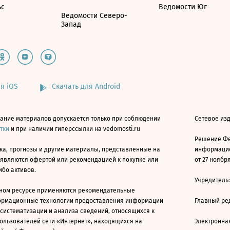
ьс
Ведомости Юг
Ведомости Северо-
Запад
я iOS
Скачать для Android
ание материалов допускается только при соблюдении
Сетевое изд
атки
и при наличии гиперссылки на vedomosti.ru
Решение Фе
ка, прогнозы и другие материалы, представленные на
информацио
 являются офертой или рекомендацией к покупке или
от 27 ноября
ибо активов.
Учредитель
ном ресурсе применяются рекомендательные
ормационные технологии предоставления информации
Главный ре
 систематизации и анализа сведений, относящихся к
ользователей сети «Интернет», находящихся на
Электронна