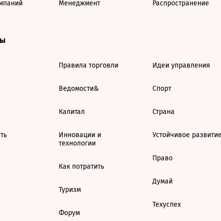
мпаний
Менеджмент
Распространение
ты
Правила торговли
Идеи управления
Ведомости&
Спорт
Капитал
Страна
ть
Инновации и
Устойчивое развити
технологии
Право
Как потратить
Думай
Туризм
Техуспех
Форум