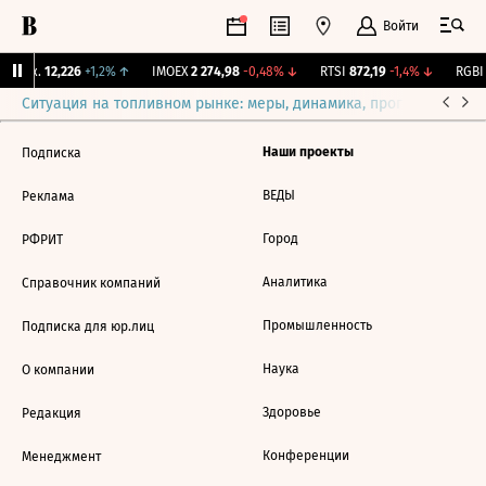
Войти
 Бирж.
12,226
+1,2%
↑
IMOEX
2 274,98
-0,48%
↓
RTSI
872,19
-1,4%
↓
RGBI
Ситуация на топливном рынке: меры, динамика, прогнозы
Выб
Наши проекты
Подписка
ВЕДЫ
Реклама
Город
РФРИТ
Аналитика
Справочник компаний
Промышленность
Подписка для юр.лиц
Наука
О компании
Здоровье
Редакция
Конференции
Менеджмент