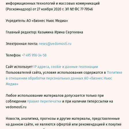
информационных технологий и массовых коммуникаций
(Роскомнадзор) от 27 ноября 2020 г. ЭЛ № ФС 77-79546
Учредитель: АО «Бизнес Ньюс Медиа»
Главный редактор: Казьмина Ирина Сергеевна
Электронная почта:
news@vedomosti.ru
Телефон:
+7 495 956-34-58
Сайт использует
IP адреса, cookie и данные геолокации
Пользователей сайта, условия использования содержатся в
Политике
в отношении обработки персональных данных АО «Бизнес Ньюс
Медиа»
Любое использование материалов допускается только при
соблюдении
правил перепечатки
и при наличии гиперссылки на
vedomosti.ru
Новости, аналитика, прогнозы и другие материалы, представленные
на данном сайте, не являются офертой или рекомендацией к покупке