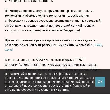
или продаже каких-либо активов.
На информационном ресурсе применяются рекомендательные
технологии (информационные технологии предоставления
информации на основе сбора, систематизации и анализа сведений,
относящихся к предпочтениям пользователей сети «Интернет»,
находящихся на территории Российской Федерации).
Правила применения рекомендательных технологий в виджетах
рекламно-обменной сети, размещенных на сайте vedomosti.ru:
СМИ2
,
24smi
Все права защищены © АО Бизнес Ньюс Медиа, ИНН/КПП
7712108141/771501001, ОГРН 1027739124775, 127018, г. Москва, вн.тер.г.
муниципальный округ Марьина Роща, ул. Полковая, д. 3, стр. 1 1999—
На нашем сайте используются cookie-файлы и технологии
2026
персонализации. Продолжая пользоваться данным сайтом, вы
ОК
подтверждаете свое
согласие
на использование файлов cookie
и технологий персонализации в соответствии с
Политикой в
отношении обработки персональных данных.