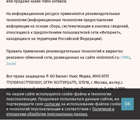
или продаже каких-либо активов.
На информационном ресурсе применяются рекомендательные
технологии (информационные технологии предоставления
информации на основе сбора, систематизации и анализа сведений,
относящихся к предпочтениям пользователей сети «Интернет»,
находящихся на территории Российской Федерации).
Правила применения рекомендательных технологий в виджетах
рекламно-обменной сети, размещенных на сайте vedomosti.ru:
СМИ2
,
24smi
Все права защищены © АО Бизнес Ньюс Медиа, ИНН/КПП
7712108141/771501001, ОГРН 1027739124775, 127018, г. Москва, вн.тер.г.
муниципальный округ Марьина Роща, ул. Полковая, д. 3, стр. 1 1999—
На нашем сайте используются cookie-файлы и технологии
2026
персонализации. Продолжая пользоваться данным сайтом, вы
ОК
подтверждаете свое
согласие
на использование файлов cookie
и технологий персонализации в соответствии с
Политикой в
отношении обработки персональных данных.