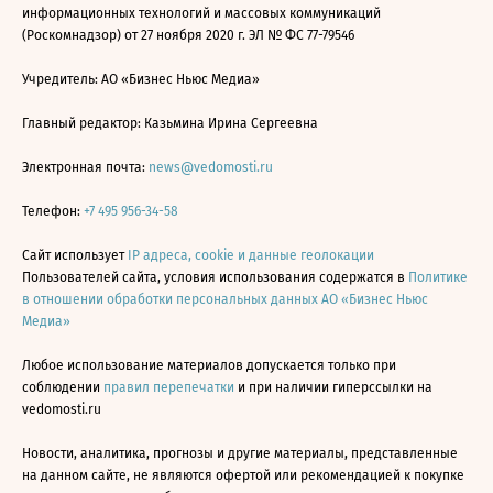
информационных технологий и массовых коммуникаций
(Роскомнадзор) от 27 ноября 2020 г. ЭЛ № ФС 77-79546
Учредитель: АО «Бизнес Ньюс Медиа»
Главный редактор: Казьмина Ирина Сергеевна
Электронная почта:
news@vedomosti.ru
Телефон:
+7 495 956-34-58
Сайт использует
IP адреса, cookie и данные геолокации
Пользователей сайта, условия использования содержатся в
Политике
в отношении обработки персональных данных АО «Бизнес Ньюс
Медиа»
Любое использование материалов допускается только при
соблюдении
правил перепечатки
и при наличии гиперссылки на
vedomosti.ru
Новости, аналитика, прогнозы и другие материалы, представленные
на данном сайте, не являются офертой или рекомендацией к покупке