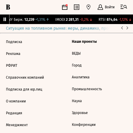
Войти
CNY Бирж.
12,239
+1,31%
↑
IMOEX
2 281,31
-0,2%
↓
RTSI
874,64
-1,12%
↓
Ситуация на топливном рынке: меры, динамика, прогнозы
Выб
Наши проекты
Подписка
ВЕДЫ
Реклама
Город
РФРИТ
Аналитика
Справочник компаний
Промышленность
Подписка для юр.лиц
Наука
О компании
Здоровье
Редакция
Конференции
Менеджмент