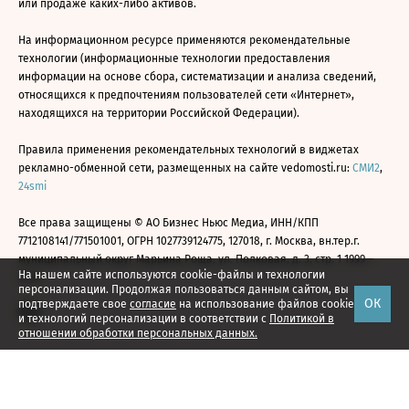
или продаже каких-либо активов.
На информационном ресурсе применяются рекомендательные
технологии (информационные технологии предоставления
информации на основе сбора, систематизации и анализа сведений,
относящихся к предпочтениям пользователей сети «Интернет»,
находящихся на территории Российской Федерации).
Правила применения рекомендательных технологий в виджетах
рекламно-обменной сети, размещенных на сайте vedomosti.ru:
СМИ2
,
24smi
Все права защищены © АО Бизнес Ньюс Медиа, ИНН/КПП
7712108141/771501001, ОГРН 1027739124775, 127018, г. Москва, вн.тер.г.
муниципальный округ Марьина Роща, ул. Полковая, д. 3, стр. 1 1999—
На нашем сайте используются cookie-файлы и технологии
2026
персонализации. Продолжая пользоваться данным сайтом, вы
ОК
подтверждаете свое
согласие
на использование файлов cookie
и технологий персонализации в соответствии с
Политикой в
отношении обработки персональных данных.