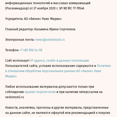
информационных технологий и массовых коммуникаций
(Роскомнадзор) от 27 ноября 2020 г. ЭЛ № ФС 77-79546
Учредитель: АО «Бизнес Ньюс Медиа»
Главный редактор: Казьмина Ирина Сергеевна
Электронная почта:
news@vedomosti.ru
Телефон:
+7 495 956-34-58
Сайт использует
IP адреса, cookie и данные геолокации
Пользователей сайта, условия использования содержатся в
Политике
в отношении обработки персональных данных АО «Бизнес Ньюс
Медиа»
Любое использование материалов допускается только при
соблюдении
правил перепечатки
и при наличии гиперссылки на
vedomosti.ru
Новости, аналитика, прогнозы и другие материалы, представленные
на данном сайте, не являются офертой или рекомендацией к покупке