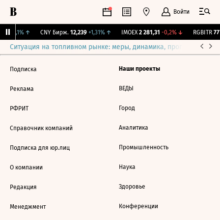
Войти
5,3
+0,1%
↑
CNY Бирж.
12,239
+1,31%
↑
IMOEX
2 281,31
-0,2%
↓
RGBITR
777
Ситуация на топливном рынке: меры, динамика, прогнозы
Выб
Наши проекты
Подписка
ВЕДЫ
Реклама
Город
РФРИТ
Аналитика
Справочник компаний
Промышленность
Подписка для юр.лиц
Наука
О компании
Здоровье
Редакция
Конференции
Менеджмент