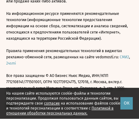
или продаже каких-либо активов.
На информационном ресурсе применяются рекомендательные
технологии (информационные технологии предоставления
информации на основе сбора, систематизации и анализа сведений,
относящихся к предпочтениям пользователей сети «Интернет»,
находящихся на территории Российской Федерации).
Правила применения рекомендательных технологий в виджетах
рекламно-обменной сети, размещенных на сайте vedomosti.ru:
СМИ2
,
24smi
Все права защищены © АО Бизнес Ньюс Медиа, ИНН/КПП
7712108141/771501001, ОГРН 1027739124775, 127018, г. Москва, вн.тер.г.
муниципальный округ Марьина Роща, ул. Полковая, д. 3, стр. 1 1999—
На нашем сайте используются cookie-файлы и технологии
2026
персонализации. Продолжая пользоваться данным сайтом, вы
ОК
подтверждаете свое
согласие
на использование файлов cookie
и технологий персонализации в соответствии с
Политикой в
отношении обработки персональных данных.