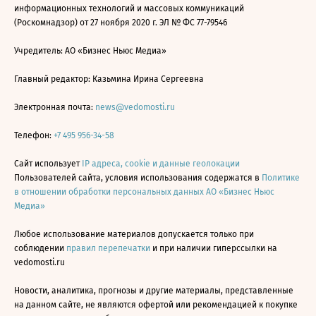
информационных технологий и массовых коммуникаций
(Роскомнадзор) от 27 ноября 2020 г. ЭЛ № ФС 77-79546
Учредитель: АО «Бизнес Ньюс Медиа»
Главный редактор: Казьмина Ирина Сергеевна
Электронная почта:
news@vedomosti.ru
Телефон:
+7 495 956-34-58
Сайт использует
IP адреса, cookie и данные геолокации
Пользователей сайта, условия использования содержатся в
Политике
в отношении обработки персональных данных АО «Бизнес Ньюс
Медиа»
Любое использование материалов допускается только при
соблюдении
правил перепечатки
и при наличии гиперссылки на
vedomosti.ru
Новости, аналитика, прогнозы и другие материалы, представленные
на данном сайте, не являются офертой или рекомендацией к покупке