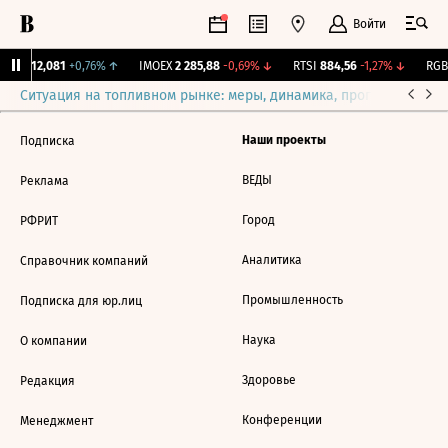
Войти
ирж.
12,081
+0,76%
↑
IMOEX
2 285,88
-0,69%
↓
RTSI
884,56
-1,27%
↓
RGBI
Ситуация на топливном рынке: меры, динамика, прогнозы
Выб
Наши проекты
Подписка
ВЕДЫ
Реклама
Город
РФРИТ
Аналитика
Справочник компаний
Промышленность
Подписка для юр.лиц
Наука
О компании
Здоровье
Редакция
Конференции
Менеджмент