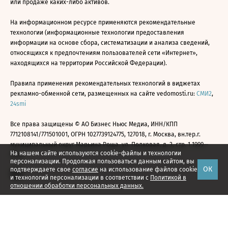
или продаже каких-либо активов.
На информационном ресурсе применяются рекомендательные
технологии (информационные технологии предоставления
информации на основе сбора, систематизации и анализа сведений,
относящихся к предпочтениям пользователей сети «Интернет»,
находящихся на территории Российской Федерации).
Правила применения рекомендательных технологий в виджетах
рекламно-обменной сети, размещенных на сайте vedomosti.ru:
СМИ2
,
24smi
Все права защищены © АО Бизнес Ньюс Медиа, ИНН/КПП
7712108141/771501001, ОГРН 1027739124775, 127018, г. Москва, вн.тер.г.
муниципальный округ Марьина Роща, ул. Полковая, д. 3, стр. 1 1999—
На нашем сайте используются cookie-файлы и технологии
2026
персонализации. Продолжая пользоваться данным сайтом, вы
ОК
подтверждаете свое
согласие
на использование файлов cookie
и технологий персонализации в соответствии с
Политикой в
отношении обработки персональных данных.