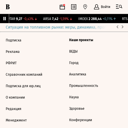
Войти
↑
UTAR
9,27
-0,43%
↓
ARSA
7,42
-1,59%
↓
IMOEX
2 288,44
+0,11%
↑
RTSI
Ситуация на топливном рынке: меры, динамика, прогнозы
Выб
Наши проекты
Подписка
ВЕДЫ
Реклама
Город
РФРИТ
Аналитика
Справочник компаний
Промышленность
Подписка для юр.лиц
Наука
О компании
Здоровье
Редакция
Конференции
Менеджмент