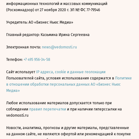
информационных технологий и массовых коммуникаций
(Роскомнадзор) от 27 ноября 2020 г. ЭЛ № ФС 77-79546
Учредитель: АО «Бизнес Ньюс Медиа»
Главный редактор: Казьмина Ирина Сергеевна
Электронная почта:
news@vedomosti.ru
Телефон:
+7 495 956-34-58
Сайт использует
IP адреса, cookie и данные геолокации
Пользователей сайта, условия использования содержатся в
Политике
в отношении обработки персональных данных АО «Бизнес Ньюс
Медиа»
Любое использование материалов допускается только при
соблюдении
правил перепечатки
и при наличии гиперссылки на
vedomosti.ru
Новости, аналитика, прогнозы и другие материалы, представленные
на данном сайте, не являются офертой или рекомендацией к покупке